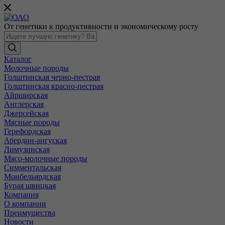
От генетики к продуктивности и экономическому росту
Каталог
Молочные породы
Голштинская черно-пестрая
Голштинская красно-пестрая
Айрширская
Англерская
Джерсейская
Мясные породы
Герефордская
Абердин-ангуская
Лимузинская
Мясо-молочные породы
Симментальская
Монбельярдская
Бурая швицкая
Компания
О компании
Преимущества
Новости