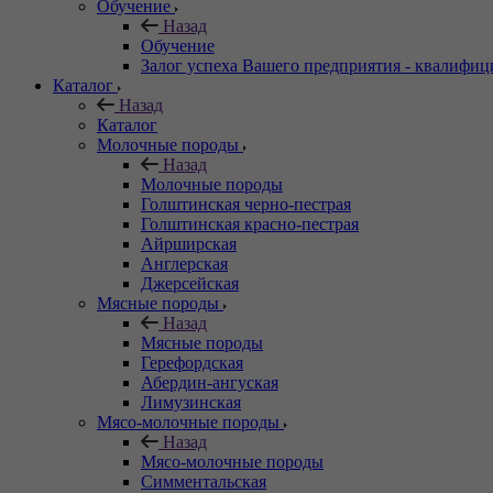
Обучение
Назад
Обучение
Залог успеха Вашего предприятия - квалифи
Каталог
Назад
Каталог
Молочные породы
Назад
Молочные породы
Голштинская черно-пестрая
Голштинская красно-пестрая
Айрширская
Англерская
Джерсейская
Мясные породы
Назад
Мясные породы
Герефордская
Абердин-ангуская
Лимузинская
Мясо-молочные породы
Назад
Мясо-молочные породы
Симментальская