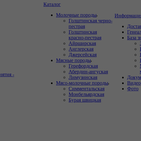
Каталог
Молочные породы
Информаци
Голштинская черно-
пестрая
Доста
Голштинская
Генеа
красно-пестрая
База 
Айрширская
Англерская
Джерсейская
Мясные породы
Герефордская
Абердин-ангуская
иятия -
Лимузинская
Докум
Мясо-молочные породы
Видео
Симментальская
Фото
Монбельярдская
Бурая швицкая