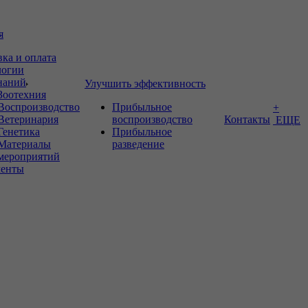
я
вка и оплата
логии
знаний
Улучшить эффективность
Зоотехния
Воспроизводство
Прибыльное
+
Ветеринария
воспроизводство
Контакты
ЕЩЕ
Генетика
Прибыльное
Материалы
разведение
мероприятий
енты