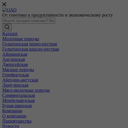
От генетики к продуктивности и экономическому росту
Каталог
Молочные породы
Голштинская черно-пестрая
Голштинская красно-пестрая
Айрширская
Англерская
Джерсейская
Мясные породы
Герефордская
Абердин-ангуская
Лимузинская
Мясо-молочные породы
Симментальская
Монбельярдская
Бурая швицкая
Компания
О компании
Преимущества
Новости