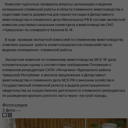
Комиссия тщательно проверяла вопросы организации и ведения
селекционно-племенной работы в области племенного животноводства и
подготовки пакета документов для переаттестации в Департаменте
животноводства и племенного дела Минсельхоза РФ.В составе экспертной
комиссии участвовал начальник племотдела в животноводстве ОАО
«Чувашское» по племработе Казенов М. М..
В ходе проверки экспертной комиссией по племенному животноводству,
отмечено хорошая работа зооветспециалистов племхозяйства по
ведению селекционно- племенной работы.
Экспертная комиссия по племенному животноводству МСХ ЧР дала
положительную оценку о соответствии требованиям Положения о
племенном репродукторе СХПК «Янгорчино» Вурнарского района
Чувашской Республики и вносила предложение в Департамент
животноводства и племенного дела МСХ РФ о внесении хозяйства в
Государственный племенной регистр и выдачи регистрационного
свидетельства на осуществление деятельности племенного репродуктора
по разведению крупного рогатого скота черно- пестрой породы,
Фотогалерея
3
фото
—