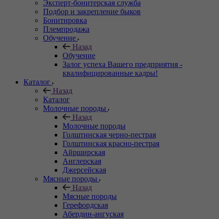
Эксперт-бонитерская служба
Подбор и закрепление быков
Бонитировка
Племпродажа
Обучение
Назад
Обучение
Залог успеха Вашего предприятия -
квалифицированные кадры!
Каталог
Назад
Каталог
Молочные породы
Назад
Молочные породы
Голштинская черно-пестрая
Голштинская красно-пестрая
Айрширская
Англерская
Джерсейская
Мясные породы
Назад
Мясные породы
Герефордская
Абердин-ангуская