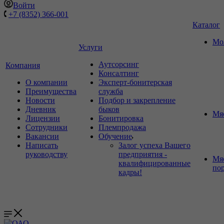
Войти
+7 (8352) 366-001
Каталог
Мо
Услуги
Аутсорсинг
Компания
Консалтинг
О компании
Эксперт-бонитерская
Преимущества
служба
Новости
Подбор и закрепление
Дневник
быков
Мя
Лицензии
Бонитировка
Сотрудники
Племпродажа
Вакансии
Обучение
Написать
Залог успеха Вашего
руководству
предприятия -
Мя
квалифицированные
по
кадры!