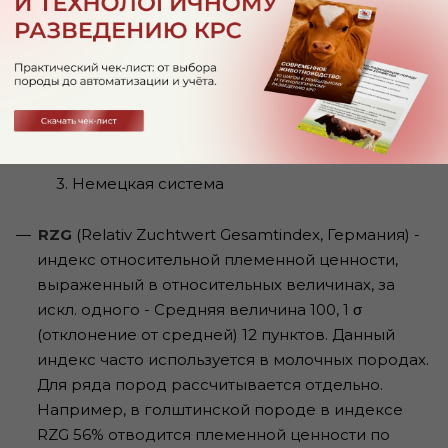
Как и TPI и NM$ объединяет несколько
признаков таких как: признаки продуктивности,
признаки экстерьера, признаки здоровья с
учетом их экономической ценности и цели
данного индекса.
3. Немецкая система
RZG
(Relativ Zuchtwert Gesamtindex, Германия) -
индекс относительной племенной ценности,
выраженный в относительных величинах, за
искл. одного - Средняя величина 100, 1 σ
(отклонение от средней) 12 пунктов. Данный
индекс часто используется в молочных породах.
Для ряда пород рассчитывается отдельно.
Например, в голштинской породе в индексе
RZG 56% отводится племенной ценности по