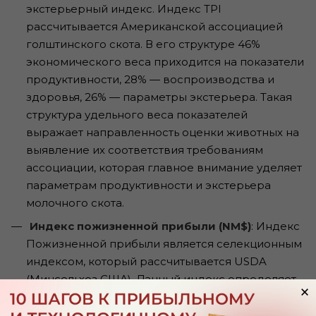
экстерьерный индекс. Индекс TPI
рассчитывается Американской ассоциацией
голштинского скота. В его структуре 46%
экономического веса приходится на показатели
продуктивности, 28% — воспроизводства и
здоровья, 26% — параметры экстерьера. Такая
структура удельного веса показателей
выражает направленность оценки животных на
выявление их соответствия требованиям
ассоциации, которая главное внимание уделяет
параметрам продуктивности и экстерьера
молочного скота.
Индекс пожизненной прибыли (NM$)
: Индекс
Пожизненной прибыли является селекционным
индексом, который рассчитывается USDA
(Минсельхоз США). Данный индекс определяет
×
ожидаемую прибыль, которую корова принесет
за свою жизнь, относительно базиса популяции.