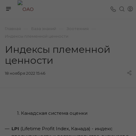
—
—
—
Главная
База знаний
Зоотехния
Индексы племенной ценности
Индексы племенной
ценности
18 ноября 2022 15:46
1. Канадская система оценки
LPI
(Lifetime Profit Index, Канада) - индекс