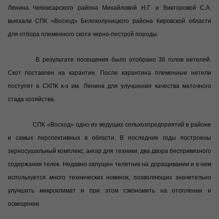
Ленина Чебоксарского района Михайловой Н.Г. и Викторовой С.А.
выехали СПК «Восход» Белохолуницкого района Кировской области
для отбора племенного скота черно-пестрой породы.
В результате посещения было отобрано 36 голов нетелей.
Скот поставлен на карантин. После карантина племенные нетели
поступят в СХПК к-з им. Ленина для улучшения качества маточного
стада хозяйства.
СПК «Восход» одно из ведущих сельхозпредприятий в районе
и самых перспективных в области. В последние годы построены
зерносушильный комплекс, ангар для техники, два двора беспривязного
содержания телок. Недавно запущен телятник на доращивании и в нем
используется много технических новинок, позволяющих значительно
улучшить микроклимат и при этом сэкономить на отоплении и
освещении.