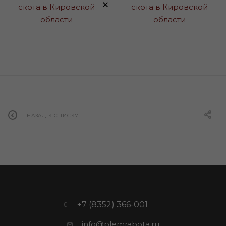
×
НАЗАД К СПИСКУ
+7 (8352) 366-001
info@plemrabota.ru