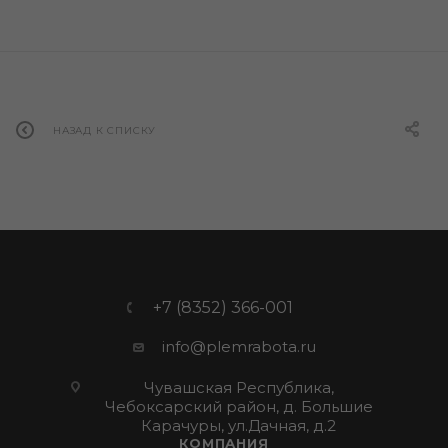
НАЗАД К СПИСКУ
+7 (8352) 366-001
info@plemrabota.ru
Чувашская Республика,
Чебоксарский район, д. Большие
Карачуры, ул.Дачная, д.2
КОМПАНИЯ