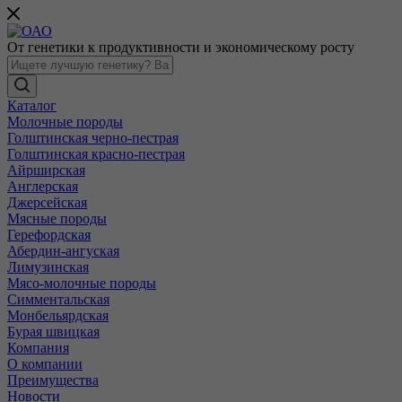
От генетики к продуктивности и экономическому росту
Каталог
Молочные породы
Голштинская черно-пестрая
Голштинская красно-пестрая
Айрширская
Англерская
Джерсейская
Мясные породы
Герефордская
Абердин-ангуская
Лимузинская
Мясо-молочные породы
Симментальская
Монбельярдская
Бурая швицкая
Компания
О компании
Преимущества
Новости