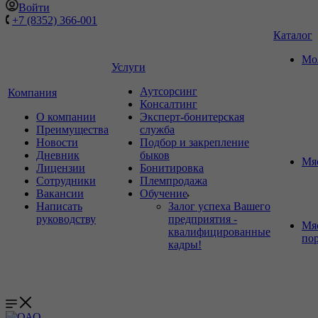
Войти
+7 (8352) 366-001
Каталог
Мо
Услуги
Аутсорсинг
Компания
Консалтинг
О компании
Эксперт-бонитерская
Преимущества
служба
Новости
Подбор и закрепление
Дневник
быков
Мя
Лицензии
Бонитировка
Сотрудники
Племпродажа
Вакансии
Обучение
Написать
Залог успеха Вашего
руководству
предприятия -
Мя
квалифицированные
по
кадры!