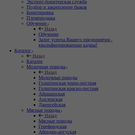
Эксперт-бонитерская служба
Подбор и закрепление быков
Бонитировка
Племпродажа
Обучение
Назад
Обучение
Залог успеха Вашего предприятия -
квалифицированные кадры!
Каталог
Назад
Каталог
Молочные породы
Назад
Молочные породы
Голштинская черно-пестрая
Голштинская красно-пестрая
Айрширская
Англерская
Джерсейская
Мясные породы
Назад
Мясные породы
Герефордская
Абердин-ангуская