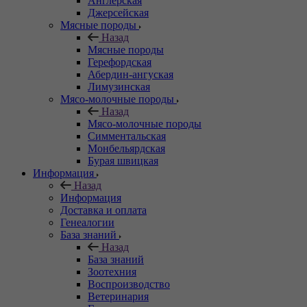
Англерская
Джерсейская
Мясные породы
Назад
Мясные породы
Герефордская
Абердин-ангуская
Лимузинская
Мясо-молочные породы
Назад
Мясо-молочные породы
Симментальская
Монбельярдская
Бурая швицкая
Информация
Назад
Информация
Доставка и оплата
Генеалогии
База знаний
Назад
База знаний
Зоотехния
Воспроизводство
Ветеринария