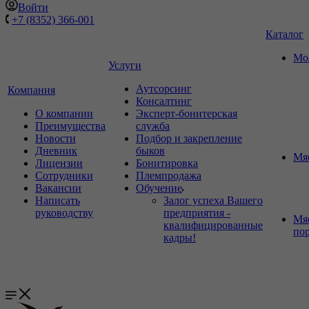
Войти
+7 (8352) 366-001
Каталог
Мо
Услуги
Аутсорсинг
Компания
Консалтинг
О компании
Эксперт-бонитерская
Преимущества
служба
Новости
Подбор и закрепление
Дневник
быков
Мя
Лицензии
Бонитировка
Сотрудники
Племпродажа
Вакансии
Обучение
Написать
Залог успеха Вашего
руководству
предприятия -
Мя
квалифицированные
по
кадры!