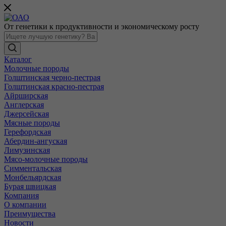
От генетики к продуктивности и экономическому росту
Каталог
Молочные породы
Голштинская черно-пестрая
Голштинская красно-пестрая
Айрширская
Англерская
Джерсейская
Мясные породы
Герефордская
Абердин-ангуская
Лимузинская
Мясо-молочные породы
Симментальская
Монбельярдская
Бурая швицкая
Компания
О компании
Преимущества
Новости