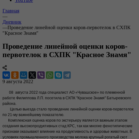
YouTube
Главная
—
Дневник
—
Проведение линейной оценки коров-первотелок в СХПК
"Красное Знамя"
Проведение линейной оценки коров-
первотелок в СХПК "Красное Знамя"
9 августа 2022
08 августа 2022 года специалист АО «Чувашское» по племенной
работе Филиппова Л.П. посетила в СХПК "Красное Знамя" Батыревского
района.
Целью выезда стало проведение линейной оценки коров-первотелок
по 21-му важнейшему показателю.
Комплексная оценка коров по экстерьеру является важным этапом
создания высокопродуктивных стад КРС, так как многие фенотипические
признаки оказывают влияние на продуктивность и здоровье животных. В
условиях промышленного производства молока крупный рогатый скот