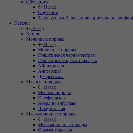
Обучение
Назад
Обучение
Залог успеха Вашего предприятия - квалифи
Каталог
Назад
Каталог
Молочные породы
Назад
Молочные породы
Голштинская черно-пестрая
Голштинская красно-пестрая
Айрширская
Англерская
Джерсейская
Мясные породы
Назад
Мясные породы
Герефордская
Абердин-ангуская
Лимузинская
Мясо-молочные породы
Назад
Мясо-молочные породы
Симментальская