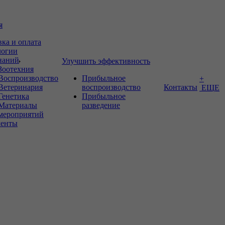
я
вка и оплата
логии
знаний
Улучшить эффективность
Зоотехния
Воспроизводство
Прибыльное
+
Ветеринария
воспроизводство
Контакты
ЕЩЕ
Генетика
Прибыльное
Материалы
разведение
мероприятий
енты