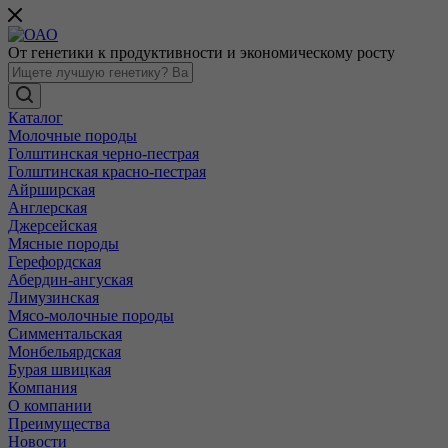
От генетики к продуктивности и экономическому росту
Каталог
Молочные породы
Голштинская черно-пестрая
Голштинская красно-пестрая
Айрширская
Англерская
Джерсейская
Мясные породы
Герефордская
Абердин-ангуская
Лимузинская
Мясо-молочные породы
Симментальская
Монбельярдская
Бурая швицкая
Компания
О компании
Преимущества
Новости