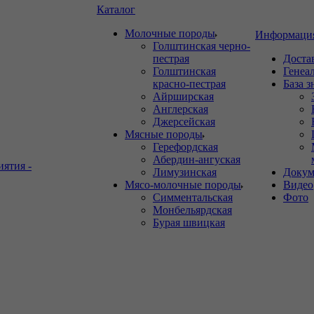
Каталог
Молочные породы
Информаци
Голштинская черно-
пестрая
Доста
Голштинская
Генеа
красно-пестрая
База 
Айрширская
Англерская
Джерсейская
Мясные породы
Герефордская
Абердин-ангуская
иятия -
Лимузинская
Докум
Мясо-молочные породы
Видео
Симментальская
Фото
Монбельярдская
Бурая швицкая