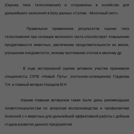
(Оценка типа телосложения) и отправлены в хозяйство для
дальнейшего занесения в базу данных «Селэкс - Молочный скот».
Правильное применение результатов оценки типа
телосложения при селекции молочного скота способствует повышению
продуктивности животных, увеличению продолжительности их жизни,
улучшению плодовитости, легкому протеканию отелов и многому др.
В ходе экстерьерной оценки активное участие принимали
специалисты СХПК «Новый Путь»: зоотехник-селекционер Гордеева
Т.Н. и главный ветврач Назаров М.Н.
Нашим главным ветврачом также были даны рекомендации
зооветспециалистам по вопросам воспроизводства и профилактики
болезней с-х животных для дальнейшей эффективной работы с дойным
стадом развития данного предприятия.