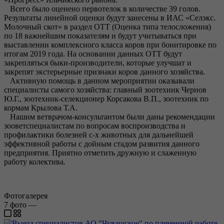
Всего было оценено первотелок в количестве 39 голов.
Результаты линейной оценки будут занесены в ИАС «Селэкс.
Молочный скот» в раздел ОТТ (Оценка типа телосложения)
по 18 важнейшим показателям и будут учитываться при
выставлении комплексного класса коров при бонитировке по
итогам 2019 года. На основании данных ОТТ будут
закрепляться быки-производители, которые улучшат и
закрепят экстерьерные признаки коров данного хозяйства.
Активную помощь в данном мероприятии оказывали
специалисты самого хозяйства: главный зоотехник Чернов
Ю.Г., зоотехник-селекционер Корсакова В.П., зоотехник по
кормам Крылова Т.А.
Нашим ветврачом-консультантом были даны рекомендации
зооветспециалистам по вопросам воспроизводства и
профилактики болезней с-х животных для дальнейшей
эффективной работы с дойным стадом развития данного
предприятия. Приятно отметить дружную и слаженную
работу колектива.
Фотогалерея
7
фото
—