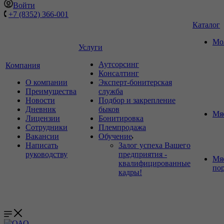
Войти
+7 (8352) 366-001
Каталог
Мо
Услуги
Аутсорсинг
Компания
Консалтинг
О компании
Эксперт-бонитерская
Преимущества
служба
Новости
Подбор и закрепление
Дневник
быков
Мя
Лицензии
Бонитировка
Сотрудники
Племпродажа
Вакансии
Обучение
Написать
Залог успеха Вашего
руководству
предприятия -
Мя
квалифицированные
по
кадры!