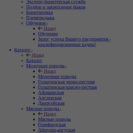
Эксперт-бонитерская служба
Подбор и закрепление быков
Бонитировка
Племпродажа
Обучение
Назад
Обучение
Залог успеха Вашего предприятия -
квалифицированные кадры!
Каталог
Назад
Каталог
Молочные породы
Назад
Молочные породы
Голштинская черно-пестрая
Голштинская красно-пестрая
Айрширская
Англерская
Джерсейская
Мясные породы
Назад
Мясные породы
Герефордская
Абердин-ангуская