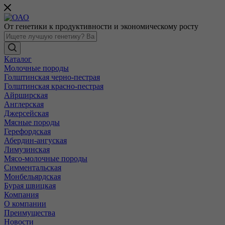
От генетики к продуктивности и экономическому росту
Каталог
Молочные породы
Голштинская черно-пестрая
Голштинская красно-пестрая
Айрширская
Англерская
Джерсейская
Мясные породы
Герефордская
Абердин-ангуская
Лимузинская
Мясо-молочные породы
Симментальская
Монбельярдская
Бурая швицкая
Компания
О компании
Преимущества
Новости