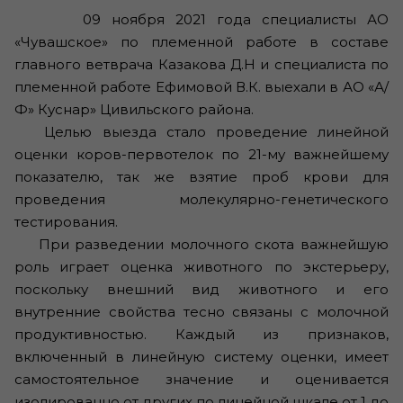
09 ноября 2021 года специалисты АО
«Чувашское» по племенной работе в составе
главного ветврача Казакова Д.Н и специалиста по
племенной работе Ефимовой В.К. выехали в АО «А/
Ф» Куснар» Цивильского района.
Целью выезда стало проведение линейной
оценки коров-первотелок по 21-му важнейшему
показателю, так же взятие проб крови для
проведения молекулярно-генетического
тестирования.
При разведении молочного скота важнейшую
роль играет оценка животного по экстерьеру,
поскольку внешний вид животного и его
внутренние свойства тесно связаны с молочной
продуктивностью. Каждый из признаков,
включенный в линейную систему оценки, имеет
самостоятельное значение и оценивается
изолированно от других по линейной шкале от 1 до