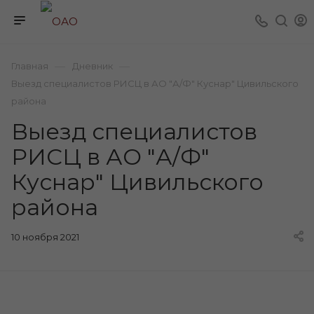
—
—
Главная
Дневник
Выезд специалистов РИСЦ в АО "А/Ф" Куснар" Цивильского
района
Выезд специалистов
РИСЦ в АО "А/Ф"
Куснар" Цивильского
района
10 ноября 2021