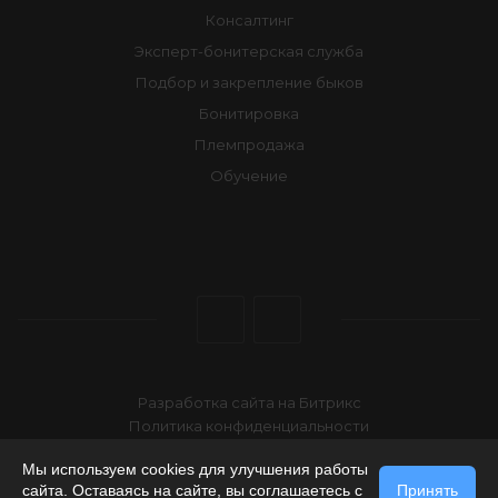
Консалтинг
Эксперт-бонитерская служба
Подбор и закрепление быков
Бонитировка
Племпродажа
Обучение
Разработка сайта на Битрикс
Политика конфиденциальности
2026 © АО "Чувашское" по племенной работе
Мы используем cookies для улучшения работы
сайта. Оставаясь на сайте, вы соглашаетесь с
Принять