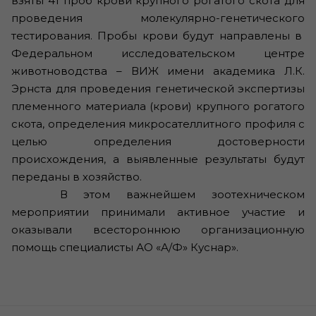
взяты 41 проб крови крупного рогатого скота для
проведения молекулярно-генетического
тестирования. Пробы крови будут направлены в
Федеральном исследовательском центре
животноводства – ВИЖ имени академика Л.К.
Эрнста для проведения генетической экспертизы
племенного материала (крови) крупного рогатого
скота, определения микросателлитного профиля с
целью определения достоверности
происхождения, а выявленные результаты будут
переданы в хозяйство.
В этом важнейшем зоотехническом
мероприятии принимали активное участие и
оказывали всестороннюю организационную
помощь специалисты АО «А/Ф» Куснар».