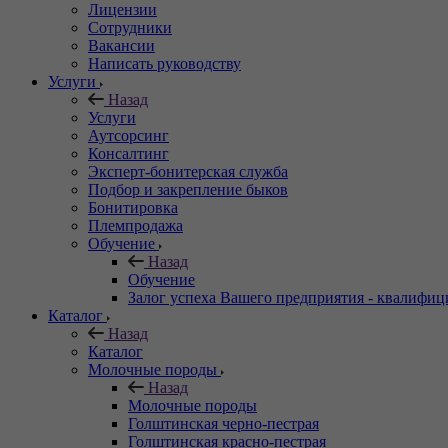
Лицензии
Сотрудники
Вакансии
Написать руководству
Услуги
Назад
Услуги
Аутсорсинг
Консалтинг
Эксперт-бонитерская служба
Подбор и закрепление быков
Бонитировка
Племпродажа
Обучение
Назад
Обучение
Залог успеха Вашего предприятия - квалифи
Каталог
Назад
Каталог
Молочные породы
Назад
Молочные породы
Голштинская черно-пестрая
Голштинская красно-пестрая