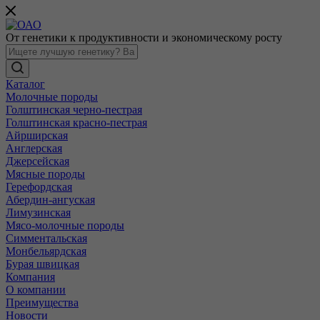
От генетики к продуктивности и экономическому росту
Каталог
Молочные породы
Голштинская черно-пестрая
Голштинская красно-пестрая
Айрширская
Англерская
Джерсейская
Мясные породы
Герефордская
Абердин-ангуская
Лимузинская
Мясо-молочные породы
Симментальская
Монбельярдская
Бурая швицкая
Компания
О компании
Преимущества
Новости