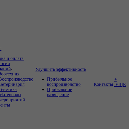
я
вка и оплата
логии
знаний
Улучшить эффективность
Зоотехния
Воспроизводство
Прибыльное
+
Ветеринария
воспроизводство
Контакты
ЕЩЕ
Генетика
Прибыльное
Материалы
разведение
мероприятий
енты