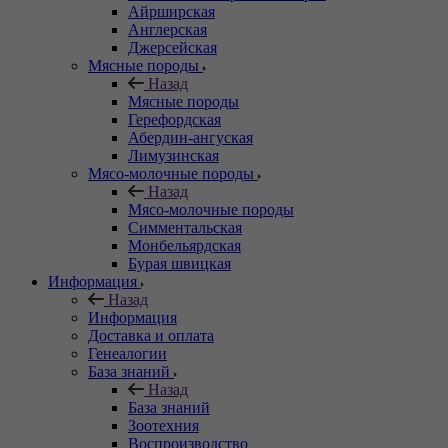
Айрширская
Англерская
Джерсейская
Мясные породы
Назад
Мясные породы
Герефордская
Абердин-ангуская
Лимузинская
Мясо-молочные породы
Назад
Мясо-молочные породы
Симментальская
Монбельярдская
Бурая швицкая
Информация
Назад
Информация
Доставка и оплата
Генеалогии
База знаний
Назад
База знаний
Зоотехния
Воспроизводство