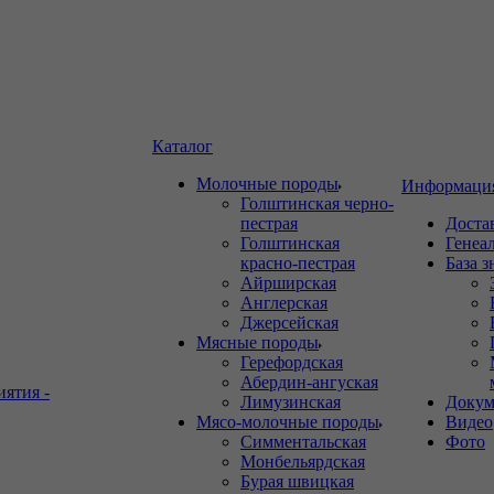
Каталог
Молочные породы
Информаци
Голштинская черно-
пестрая
Доста
Голштинская
Генеа
красно-пестрая
База 
Айрширская
Англерская
Джерсейская
Мясные породы
Герефордская
Абердин-ангуская
иятия -
Лимузинская
Докум
Мясо-молочные породы
Видео
Симментальская
Фото
Монбельярдская
Бурая швицкая