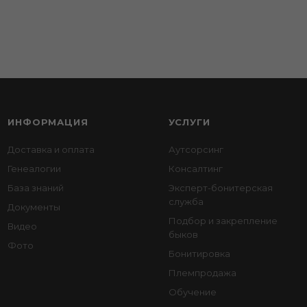
ИНФОРМАЦИЯ
УСЛУГИ
Доставка и оплата
Аутсорсинг
Генеалогии
Консалтинг
База знаний
Эксперт-бонитерская
служба
Документы
Подбор и закрепление
Видео
быков
Фото
Бонитировка
Племпродажа
Обучение