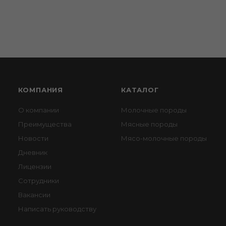
КОМПАНИЯ
КАТАЛОГ
О компании
Молочные породы
Преимущества
Мясные породы
Новости
Мясо-молочные породы
Дневник
Лицензии
Сотрудники
Вакансии
Написать руководству