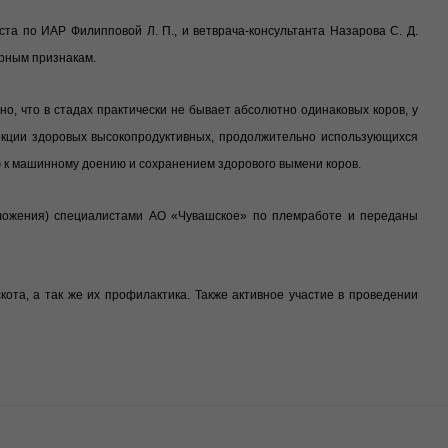
а по ИАР Филипповой Л. П., и ветврача-консультанта Назарова С. Д.
ерным признакам.
но, что в стадах практически не бывает абсолютно одинаковых коров, у
лекции здоровых высокопродуктивных, продолжительно использующихся
ю к машинному доению и сохранением здорового вымени коров.
ложения) специалистами АО «Чувашское» по племработе и переданы
ота, а так же их профилактика.
Также активное участие в проведении