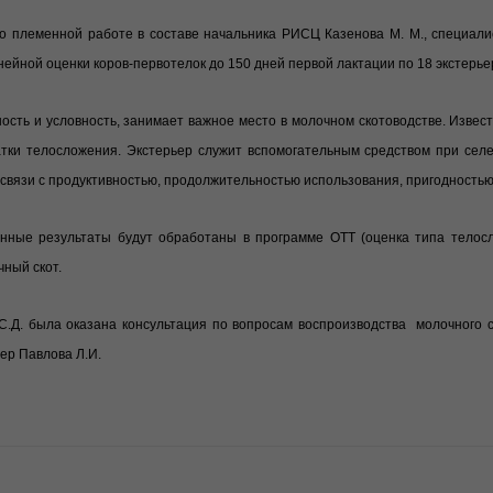
 племенной работе в составе начальника РИСЦ Казенова М. М., специалист
ейной оценки коров-первотелок до 150 дней первой лактации по 18 экстерь
ость и условность, занимает важное место в молочном скотоводстве. Извест
татки телосложения. Экстерьер служит вспомогательным средством при се
й связи с продуктивностью, продолжительностью использования, пригодность
ные результаты будут обработаны в программе ОТТ (оценка типа телос
ный скот.
Д. была оказана консультация по вопросам воспроизводства молочного ск
ер Павлова Л.И.