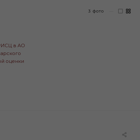
3
фото
—