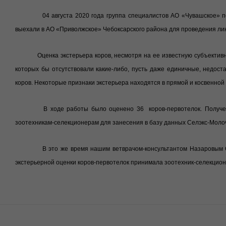
04 августа 2020 года группа специалистов АО «Чувашское» по
выехали в АО «Приволжское» Чебоксарского района для проведения лин
Оценка экстерьера коров, несмотря на ее известную субъективн
которых бы отсутствовали какие-либо, пусть даже единичные, недос
коров. Некоторые признаки экстерьера находятся в прямой и косвенно
В ходе работы было оценено 36 коров-первотелок. Получен
зоотехникам-селекционерам для занесения в базу данных Селэкс-Молоч
В это же время нашим ветврачом-консультантом Назаровым С.
экстерьерной оценки коров-первотелок принимала зоотехник-селекцион