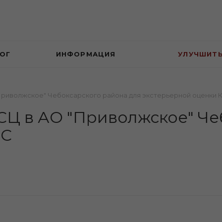
ОГ
ИНФОРМАЦИЯ
УЛУЧШИТ
Приволжское" Чебоксарского района для экстерьерной оценки 
Ц в АО "Приволжское" Че
РС