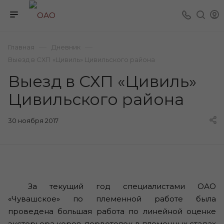
—
—
Главная
Дневник
Выезд в СХП «Цивиль» Цивильского района
Выезд в СХП «Цивиль»
Цивильского района
30 ноября 2017
За текущий год специалистами ОАО
«Чувашское» по племенной работе была
проведена большая работа по линейной оценке
экстерьера коров-первотелок в племенных стадах