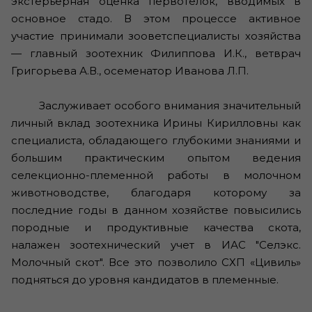
экстерьерная оценка первотелок, вводимых в
основное стадо. В этом процессе активное
участие принимали зооветспециалисты хозяйства
— главный зоотехник Филиппова И.К., ветврач
Григорьева А.В., осеменатор Иванова Л.П.
Заслуживает особого внимания значительный
личный вклад зоотехника Ирины Кирилловны как
специалиста, обладающего глубокими знаниями и
большим практическим опытом ведения
селекционно-племенной работы в молочном
животноводстве, благодаря которому за
последние годы в данном хозяйстве повысились
породные и продуктивные качества скота,
налажен зоотехнический учет в ИАС "Селэкс.
Молочный скот". Все это позволило СХП «Цивиль»
подняться до уровня кандидатов в племенные.