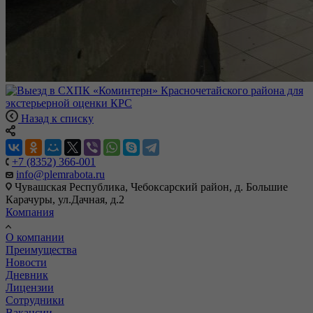
Назад к списку
+7 (8352) 366-001
info@plemrabota.ru
Чувашская Республика, Чебоксарский район, д. Большие
Карачуры, ул.Дачная, д.2
Компания
О компании
Преимущества
Новости
Дневник
Лицензии
Сотрудники
Вакансии