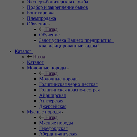
Эксперт-бонитерская служба
Подбор и закрепление быков
Бонитировка
Племпродажа
Обучение
Назад
Обучение
Залог успеха Вашего предприятия -
квалифицированные кадры!
Каталог
Назад
Каталог
Молочные породы
Назад
Молочные породы
Голштинская черно-пестрая
Голштинская красно-пестрая
Айрширская
Англерская
Джерсейская
Мясные породы
Назад
Мясные породы
Герефордская
Абердин-ангуская