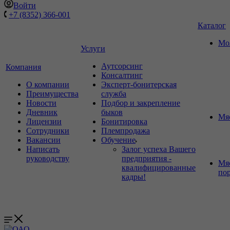
Войти
+7 (8352) 366-001
Каталог
Мо
Услуги
Аутсорсинг
Компания
Консалтинг
О компании
Эксперт-бонитерская
Преимущества
служба
Новости
Подбор и закрепление
Дневник
быков
Мя
Лицензии
Бонитировка
Сотрудники
Племпродажа
Вакансии
Обучение
Написать
Залог успеха Вашего
руководству
предприятия -
Мя
квалифицированные
по
кадры!