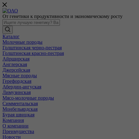
От генетики к продуктивности и экономическому росту
Каталог
Молочные породы
Голштинская черно-пестрая
Голштинская красно-пестрая
Айрширская
Англерская
Джерсейская
Мясные породы
Герефордская
Абердин-ангуская
Лимузинская
Мясо-молочные породы
Симментальская
Монбельярдская
Бурая швицкая
Компания
О компании
Преимущества
Новости