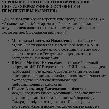
ЧЕРНО-ПЕСТРОГО ГОЛШТИНИЗИРОВАННОГО
СКОТА: СОВРЕМЕННОЕ СОСТОЯНИЕ И
ПЕРСПЕКТИВЫ РАЗВИТИЯ».
Данное зоотехническое мероприятие проходило на базе СХК
«Атлашевский» Чебоксарского района. Были приглашены
ведущие специалисты по племенному делу в молочном
скотоводстве. С докладами выступили:
Мясникова Светлана Николаевна
— начальник
отдела животноводства и племенного дела МСХ ЧР —
предоставила информацию о состоянии племенного
животноводства в Республике и программе его
государственной поддержки;
Щеглов Михаил Евгеньевич
— старший научный
сотрудник ФГНУ Всероссийский НИИ племенного дела
(г. Москва) — ознакомил с современными методами
селекции и принципами подбора животных в молочном
скотоводстве на основе использования
информационных технологий;
Нечаев Александр Васильевич
— бонитер
международного класса Ассоциации производителей
крупного рогатого скота голштинской породы (г.
Самара) — обучил методике линейной оценки
экстерьера коров и провел на ферме мастер-класс на