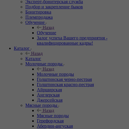
Эксперт-бонитерская служба
Подбор и закрепление быков
Бонитировка
Племпродажа
Обучение
Назад
Обучение
Залог успеха Вашего предприятия -
квалифицированные кадры!
Каталог
Назад
Каталог
Молочные породы
Назад
Молочные породы
Голштинская черно-пестрая
Голштинская красно-пестрая
Айрширская
Англерская
Джерсейская
Мясные породы
Назад
Мясные породы
Герефордская
Абердин-ангуская