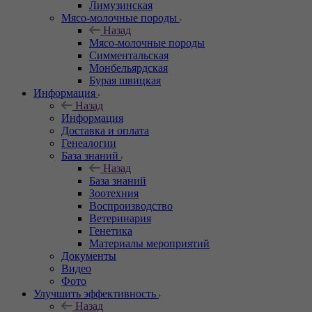
Лимузинская
Мясо-молочные породы
Назад
Мясо-молочные породы
Симментальская
Монбельярдская
Бурая швицкая
Информация
Назад
Информация
Доставка и оплата
Генеалогии
База знаний
Назад
База знаний
Зоотехния
Воспроизводство
Ветеринария
Генетика
Материалы мероприятий
Документы
Видео
Фото
Улучшить эффективность
Назад