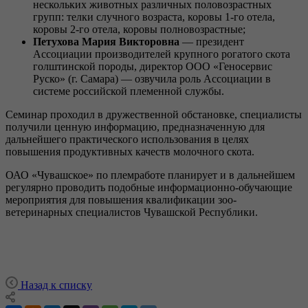
нескольких животных различных половозрастных
групп: телки случного возраста, коровы 1-го отела,
коровы 2-го отела, коровы полновозрастные;
Петухова Мария Викторовна
— президент
Ассоциации производителей крупного рогатого скота
голштинской породы, директор ООО «Геносервис
Руско» (г. Самара) — озвучила роль Ассоциации в
системе российской племенной службы.
Семинар проходил в дружественной обстановке, специалисты
получили ценную информацию, предназначенную для
дальнейшего практического использования в целях
повышения продуктивных качеств молочного скота.
ОАО «Чувашское» по племработе планирует и в дальнейшем
регулярно проводить подобные информационно-обучающие
мероприятия для повышения квалификации зоо-
ветеринарных специалистов Чувашской Республики.
Назад к списку