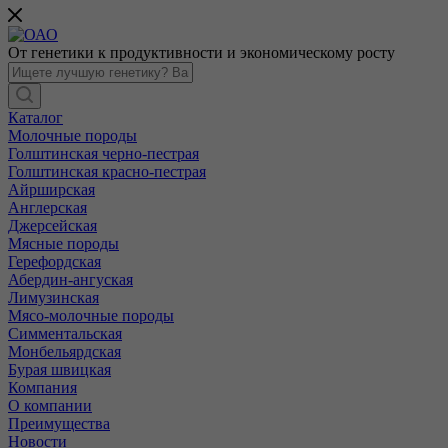
От генетики к продуктивности и экономическому росту
Каталог
Молочные породы
Голштинская черно-пестрая
Голштинская красно-пестрая
Айрширская
Англерская
Джерсейская
Мясные породы
Герефордская
Абердин-ангуская
Лимузинская
Мясо-молочные породы
Симментальская
Монбельярдская
Бурая швицкая
Компания
О компании
Преимущества
Новости