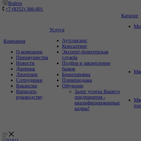
Войти
+7 (8352) 366-001
Каталог
Мо
Услуги
Аутсорсинг
Компания
Консалтинг
О компании
Эксперт-бонитерская
Преимущества
служба
Новости
Подбор и закрепление
Дневник
быков
Мя
Лицензии
Бонитировка
Сотрудники
Племпродажа
Вакансии
Обучение
Написать
Залог успеха Вашего
руководству
предприятия -
Мя
квалифицированные
по
кадры!