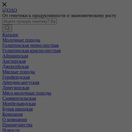
От генетики к продуктивности и экономическому росту
Каталог
Молочные породы
Голштинская черно-пестрая
Голштинская красно-пестрая
Айрширская
Англерская
Джерсейская
Мясные породы
Герефордская
Абердин-ангуская
Лимузинская
Мясо-молочные породы
Симментальская
Монбельярдская
Бурая швицкая
Компания
О компании
Преимущества
Новости