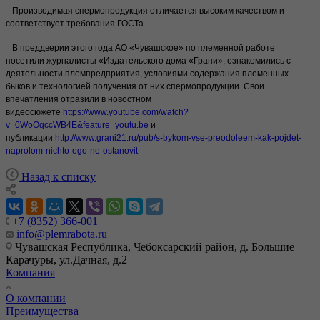
Производимая спермопродукция отличается высоким качеством и
соответствует требования ГОСТа.
В преддверии этого года АО «Чувашское» по племенной работе
посетили журналисты «Издательского дома «Грани», ознакомились с
деятельности племпредприятия, условиями содержания племенных
быков и технологией получения от них спермопродукции. Свои
впечатления отразили в новостном
видеосюжете
https://www.youtube.com/watch?
v=0WoOqccWB4E&feature=youtu.be
и
публикации
http://www.grani21.ru/pub/s-bykom-vse-preodoleem-kak-pojdet-
naprolom-nichto-ego-ne-ostanovit
Назад к списку
+7 (8352) 366-001
info@plemrabota.ru
Чувашская Республика, Чебоксарский район, д. Большие
Карачуры, ул.Дачная, д.2
Компания
О компании
Преимущества