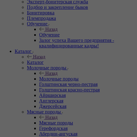
Эксперт-бонитерская служба
Подбор и закрепление быков
Бонитировка
Племпродажа
Обучение
Назад
Обучение
Залог успеха Вашего предприятия -
квалифицированные кадры!
Каталог
Назад
Каталог
Молочные породы
Назад
Молочные породы
Голштинская черно-пестрая
Голштинская красно-пестрая
Айрширская
Англерская
Джерсейская
Мясные породы
Назад
Мясные породы
Герефордская
Абердин-ангуская