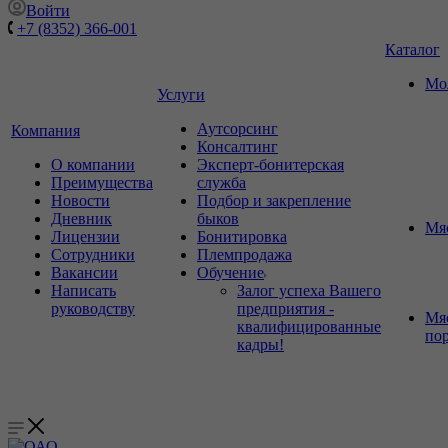
Войти
+7 (8352) 366-001
Каталог
Мо
Услуги
Аутсорсинг
Компания
Консалтинг
О компании
Эксперт-бонитерская
Преимущества
служба
Новости
Подбор и закрепление
Дневник
быков
Мя
Лицензии
Бонитировка
Сотрудники
Племпродажа
Вакансии
Обучение
Написать
Залог успеха Вашего
руководству
предприятия -
Мя
квалифицированные
по
кадры!