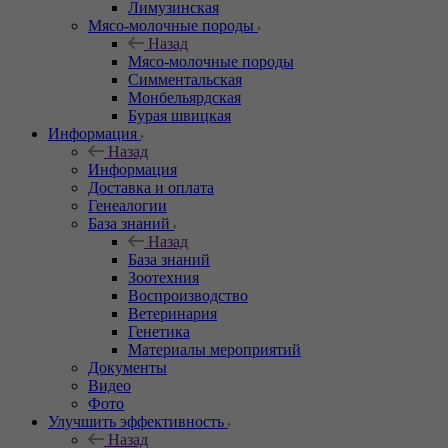
Лимузинская
Мясо-молочные породы
Назад
Мясо-молочные породы
Симментальская
Монбельярдская
Бурая швицкая
Информация
Назад
Информация
Доставка и оплата
Генеалогии
База знаний
Назад
База знаний
Зоотехния
Воспроизводство
Ветеринария
Генетика
Материалы мероприятий
Документы
Видео
Фото
Улучшить эффективность
Назад