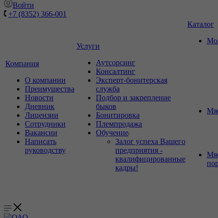
Войти
+7 (8352) 366-001
Каталог
Мо
Услуги
Аутсорсинг
Компания
Консалтинг
О компании
Эксперт-бонитерская
Преимущества
служба
Новости
Подбор и закрепление
Дневник
быков
Мя
Лицензии
Бонитировка
Сотрудники
Племпродажа
Вакансии
Обучение
Написать
Залог успеха Вашего
руководству
предприятия -
Мя
квалифицированные
по
кадры!