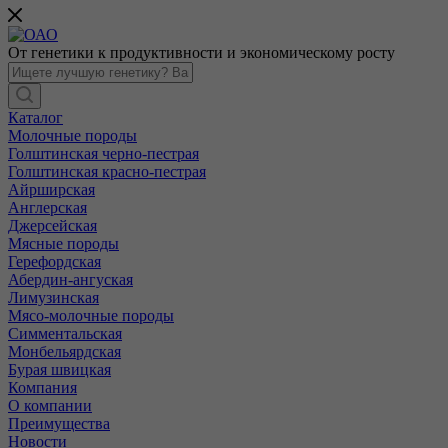
От генетики к продуктивности и экономическому росту
Каталог
Молочные породы
Голштинская черно-пестрая
Голштинская красно-пестрая
Айрширская
Англерская
Джерсейская
Мясные породы
Герефордская
Абердин-ангуская
Лимузинская
Мясо-молочные породы
Симментальская
Монбельярдская
Бурая швицкая
Компания
О компании
Преимущества
Новости