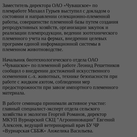
Заместитель директора ОАО «Чувашское» по
племработе Михаил Гурьев выступил с докладом о
состоянии и направлении селекционно-племенной
работы, совершенстве племенной базы путем создания
репродуктивных хозяйств, организации закупок и
реализации племпродукции, ведении зоотехнического
племенного учета на фермах, внедрении целевых
программ единой информационной системы в
племенном животноводстве.
Начальник биотехнологического отдела ОАО
«Чувашское» по племенной работе Леонид Решетников
сообщил о внедрении достижений искусственного
осеменения с.-х. животных, технике безопасности при
работе с жидким азотом, соблюдении мер
предосторожности при завозе импортного племенного
материала.
В работе семинара принимали активное участие:
главный специалист-эксперт отдела сельского
хозяйства и экологии Георгий Романов, директор
МКУП Вурнарский СКЦ "Агроинновации" Евгений
Алексеев, ведущий ветеринарный врач БУ ЧР
«Вурнарская СББЖ» Анжелика Васильева.