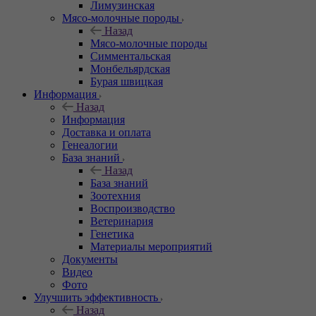
Лимузинская
Мясо-молочные породы
Назад
Мясо-молочные породы
Симментальская
Монбельярдская
Бурая швицкая
Информация
Назад
Информация
Доставка и оплата
Генеалогии
База знаний
Назад
База знаний
Зоотехния
Воспроизводство
Ветеринария
Генетика
Материалы мероприятий
Документы
Видео
Фото
Улучшить эффективность
Назад