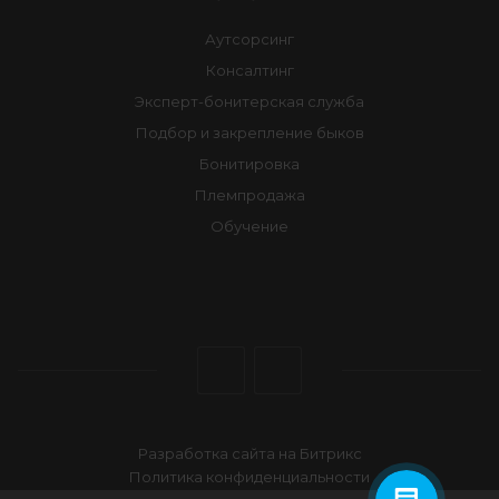
Аутсорсинг
Консалтинг
Эксперт-бонитерская служба
Подбор и закрепление быков
Бонитировка
Племпродажа
Обучение
Разработка сайта на Битрикс
Политика конфиденциальности