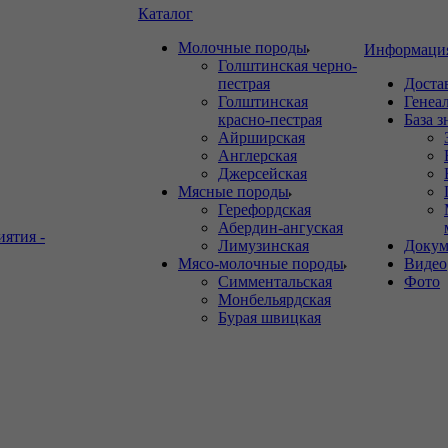
Каталог
Молочные породы
Информаци
Голштинская черно-
пестрая
Доста
Голштинская
Генеа
красно-пестрая
База 
Айрширская
Англерская
Джерсейская
Мясные породы
Герефордская
Абердин-ангуская
иятия -
Лимузинская
Докум
Мясо-молочные породы
Видео
Симментальская
Фото
Монбельярдская
Бурая швицкая