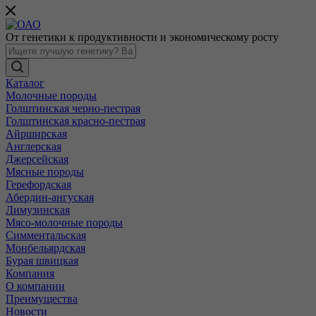
От генетики к продуктивности и экономическому росту
Каталог
Молочные породы
Голштинская черно-пестрая
Голштинская красно-пестрая
Айрширская
Англерская
Джерсейская
Мясные породы
Герефордская
Абердин-ангуская
Лимузинская
Мясо-молочные породы
Симментальская
Монбельярдская
Бурая швицкая
Компания
О компании
Преимущества
Новости