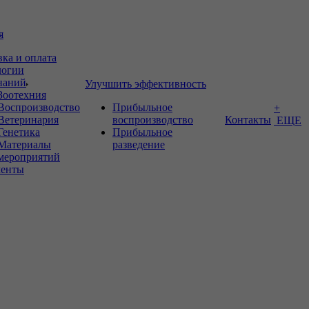
я
вка и оплата
логии
знаний
Улучшить эффективность
Зоотехния
Воспроизводство
Прибыльное
+
Ветеринария
воспроизводство
Контакты
ЕЩЕ
Генетика
Прибыльное
Материалы
разведение
мероприятий
енты