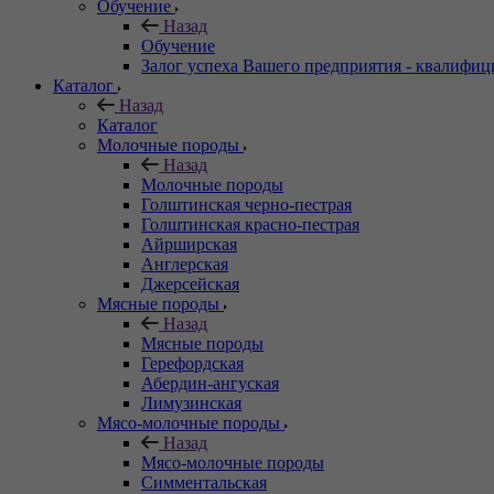
Обучение
Назад
Обучение
Залог успеха Вашего предприятия - квалифи
Каталог
Назад
Каталог
Молочные породы
Назад
Молочные породы
Голштинская черно-пестрая
Голштинская красно-пестрая
Айрширская
Англерская
Джерсейская
Мясные породы
Назад
Мясные породы
Герефордская
Абердин-ангуская
Лимузинская
Мясо-молочные породы
Назад
Мясо-молочные породы
Симментальская