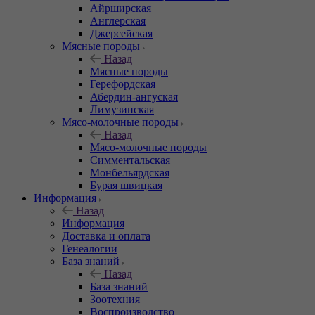
Айрширская
Англерская
Джерсейская
Мясные породы
Назад
Мясные породы
Герефордская
Абердин-ангуская
Лимузинская
Мясо-молочные породы
Назад
Мясо-молочные породы
Симментальская
Монбельярдская
Бурая швицкая
Информация
Назад
Информация
Доставка и оплата
Генеалогии
База знаний
Назад
База знаний
Зоотехния
Воспроизводство