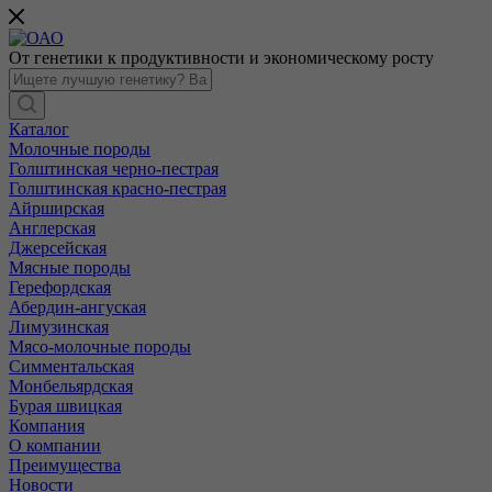
От генетики к продуктивности и экономическому росту
Каталог
Молочные породы
Голштинская черно-пестрая
Голштинская красно-пестрая
Айрширская
Англерская
Джерсейская
Мясные породы
Герефордская
Абердин-ангуская
Лимузинская
Мясо-молочные породы
Симментальская
Монбельярдская
Бурая швицкая
Компания
О компании
Преимущества
Новости