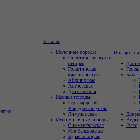
Каталог
Молочные породы
Информаци
Голштинская черно-
пестрая
Доста
Голштинская
Генеа
красно-пестрая
База 
Айрширская
Англерская
Джерсейская
Мясные породы
Герефордская
Абердин-ангуская
иятия -
Лимузинская
Докум
Мясо-молочные породы
Видео
Симментальская
Фото
Монбельярдская
Бурая швицкая