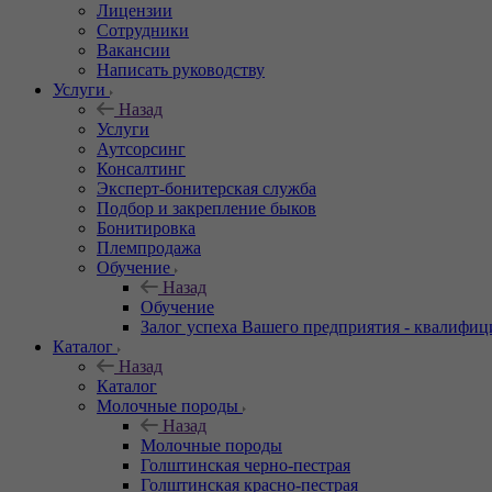
Лицензии
Сотрудники
Вакансии
Написать руководству
Услуги
Назад
Услуги
Аутсорсинг
Консалтинг
Эксперт-бонитерская служба
Подбор и закрепление быков
Бонитировка
Племпродажа
Обучение
Назад
Обучение
Залог успеха Вашего предприятия - квалифи
Каталог
Назад
Каталог
Молочные породы
Назад
Молочные породы
Голштинская черно-пестрая
Голштинская красно-пестрая