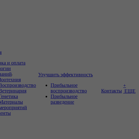
я
вка и оплата
логии
знаний
Улучшить эффективность
Зоотехния
Воспроизводство
Прибыльное
+
Ветеринария
воспроизводство
Контакты
ЕЩЕ
Генетика
Прибыльное
Материалы
разведение
мероприятий
енты