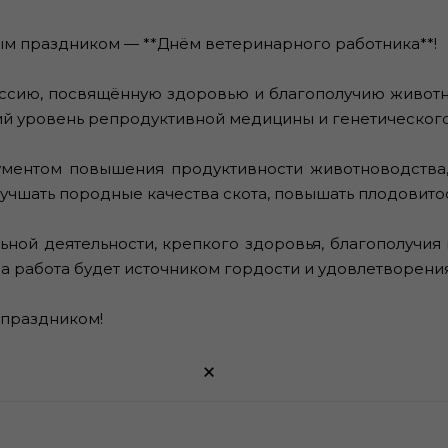
ым праздником — **Днём ветеринарного работника**!
сию, посвящённую здоровью и благополучию животны
ий уровень репродуктивной медицины и генетического
ментом повышения продуктивности животноводства,
лучшать породные качества скота, повышать плодовито
ой деятельности, крепкого здоровья, благополучия 
а работа будет источником гордости и удовлетворения
С праздником!
×