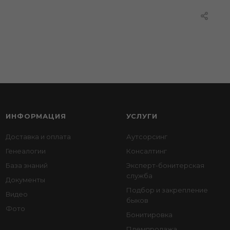
ИНФОРМАЦИЯ
УСЛУГИ
Доставка и оплата
Аутсорсинг
Генеалогии
Консалтинг
База знаний
Эксперт-бонитерская
служба
Документы
Подбор и закрепление
Видео
быков
Фото
Бонитировка
Племпродажа