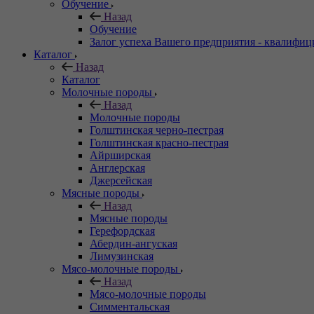
Обучение
Назад
Обучение
Залог успеха Вашего предприятия - квалифи
Каталог
Назад
Каталог
Молочные породы
Назад
Молочные породы
Голштинская черно-пестрая
Голштинская красно-пестрая
Айрширская
Англерская
Джерсейская
Мясные породы
Назад
Мясные породы
Герефордская
Абердин-ангуская
Лимузинская
Мясо-молочные породы
Назад
Мясо-молочные породы
Симментальская