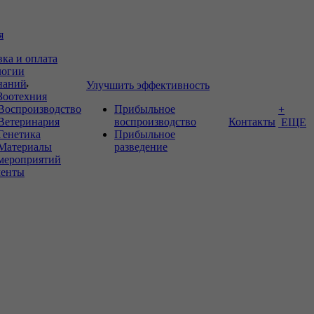
я
вка и оплата
логии
знаний
Улучшить эффективность
Зоотехния
Воспроизводство
Прибыльное
+
Ветеринария
воспроизводство
Контакты
ЕЩЕ
Генетика
Прибыльное
Материалы
разведение
мероприятий
енты