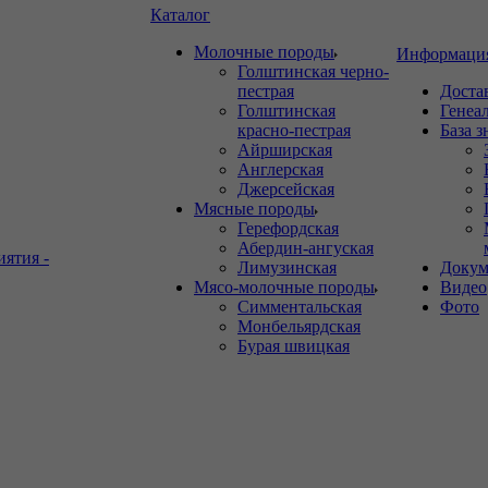
Каталог
Молочные породы
Информаци
Голштинская черно-
пестрая
Доста
Голштинская
Генеа
красно-пестрая
База 
Айрширская
Англерская
Джерсейская
Мясные породы
Герефордская
Абердин-ангуская
иятия -
Лимузинская
Докум
Мясо-молочные породы
Видео
Симментальская
Фото
Монбельярдская
Бурая швицкая