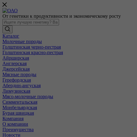
От генетики к продуктивности и экономическому росту
Каталог
Молочные породы
Голштинская черно-пестрая
Голштинская красно-пестрая
Айрширская
Англерская
Джерсейская
Мясные породы
Герефордская
Абердин-ангуская
Лимузинская
Мясо-молочные породы
Симментальская
Монбельярдская
Бурая швицкая
Компания
О компании
Преимущества
Новости