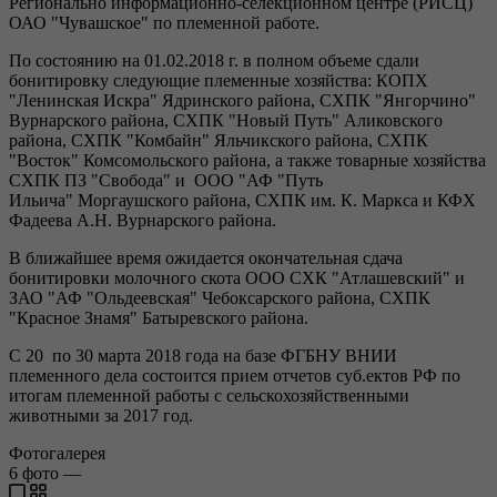
Регионально информационно-селекционном центре (РИСЦ)
ОАО "Чувашское" по племенной работе.
По состоянию на 01.02.2018 г. в полном объеме сдали
бонитировку следующие племенные хозяйства: КОПХ
"Ленинская Искра" Ядринского района, СХПК "Янгорчино"
Вурнарского района, СХПК "Новый Путь" Аликовского
района, СХПК "Комбайн" Яльчикского района, СХПК
"Восток" Комсомольского района, а также товарные хозяйства
СХПК ПЗ "Свобода" и ООО "АФ "Путь
Ильича" Моргаушского района, СХПК им. К. Маркса и КФХ
Фадеева А.Н. Вурнарского района.
В ближайшее время ожидается окончательная сдача
бонитировки молочного скота ООО СХК "Атлашевский" и
ЗАО "АФ "Ольдеевская" Чебоксарского района, СХПК
"Красное Знамя" Батыревского района.
С 20 по 30 марта 2018 года на базе ФГБНУ ВНИИ
племенного дела состоится прием отчетов суб.ектов РФ по
итогам племенной работы с сельскохозяйственными
животными за 2017 год.
Фотогалерея
6
фото
—