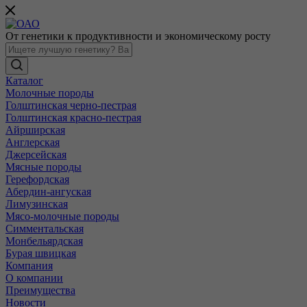
От генетики к продуктивности и экономическому росту
Каталог
Молочные породы
Голштинская черно-пестрая
Голштинская красно-пестрая
Айрширская
Англерская
Джерсейская
Мясные породы
Герефордская
Абердин-ангуская
Лимузинская
Мясо-молочные породы
Симментальская
Монбельярдская
Бурая швицкая
Компания
О компании
Преимущества
Новости