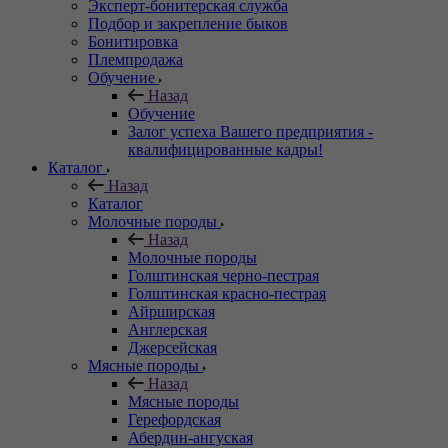
Эксперт-бонитерская служба
Подбор и закрепление быков
Бонитировка
Племпродажа
Обучение
Назад
Обучение
Залог успеха Вашего предприятия -
квалифицированные кадры!
Каталог
Назад
Каталог
Молочные породы
Назад
Молочные породы
Голштинская черно-пестрая
Голштинская красно-пестрая
Айрширская
Англерская
Джерсейская
Мясные породы
Назад
Мясные породы
Герефордская
Абердин-ангуская