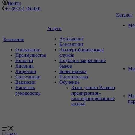
Войти
+7 (8352) 366-001
Каталог
Мо
Услуги
Аутсорсинг
Компания
Консалтинг
О компании
Эксперт-бонитерская
Преимущества
служба
Новости
Подбор и закрепление
Дневник
быков
Мя
Лицензии
Бонитировка
Сотрудники
Племпродажа
Вакансии
Обучение
Написать
Залог успеха Вашего
руководству
предприятия -
Мя
квалифицированные
по
кадры!