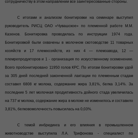
сотрудничеству в этом направлении все заинтересованные стороны.
С итогами и анализом бонитировки на семинаре выступил
руководитель РИСЦ ОАО «Чувашское» по племенной работе М.М.
Казенов. Бонитировка проводилась по инструкции 1974 года.
Бонитировкой были охвачены в молочном скотоводстве 11 товарных
хозяйств и 17 племхозяйств, из них 4 — племзавода, 12 —
племрепродукторов и 1 - организация по искусственному осеменению.
Всего пробонитировано 11950 голов КРС. По итогам бонитировки удой
за 305 дней последней законченной лактации по племенным стадам
составил 6808 кг молока, содержание жира 3,81%, белка 3,14%. За
последние 5 лет молочная продуктивность дойного стада увеличилась
на 737 кг молока, содержание жира в молоке не изменилось и составило
3,81%, белковомолочность повысилась на 0,03%.
С темой инбридинга и его влияния в промышленном
животноводстве выступила Л.А. Трифонова - специалист по