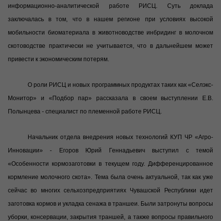
информационно-аналитической работе РИСЦ. Суть доклада
заключалась в том, что в нашем регионе при условиях высокой
мобильности биоматериала в животноводстве инбридинг в молочном
скотоводстве практически не учитывается, что в дальнейшем может
привести к экономическим потерям.
О роли РИСЦ и новых программных продуктах таких как «Селэкс-
Монитор» и «Подбор пар» рассказала в своем выступлении Е.В.
Полынцева - специалист по племенной работе РИСЦ.
Начальник отдела внедрения новых технологий КУП ЧР «Агро-
Инновации» - Егоров Юрий Геннадьевич выступил с темой
«Особенности кормозаготовки в текущем году. Дифференцированное
кормление молочного скота». Тема была очень актуальной, так как уже
сейчас во многих сельхозпредприятиях Чувашской Республики идет
заготовка кормов и укладка сенажа в траншеи. Были затронуты вопросы
уборки, консервации, закрытия траншей, а также вопросы правильного