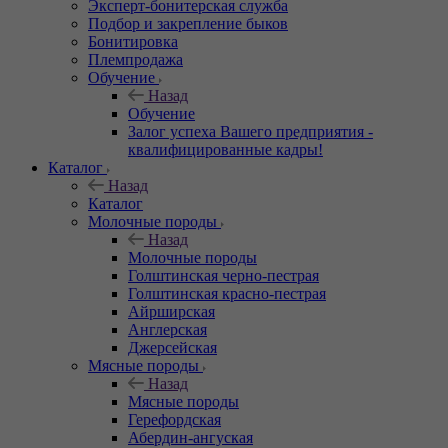
Эксперт-бонитерская служба
Подбор и закрепление быков
Бонитировка
Племпродажа
Обучение
Назад
Обучение
Залог успеха Вашего предприятия -
квалифицированные кадры!
Каталог
Назад
Каталог
Молочные породы
Назад
Молочные породы
Голштинская черно-пестрая
Голштинская красно-пестрая
Айрширская
Англерская
Джерсейская
Мясные породы
Назад
Мясные породы
Герефордская
Абердин-ангуская