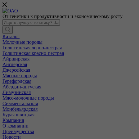
От генетики к продуктивности и экономическому росту
Каталог
Молочные породы
Голштинская черно-пестрая
Голштинская красно-пестрая
Айрширская
Англерская
Джерсейская
Мясные породы
Герефордская
Абердин-ангуская
Лимузинская
Мясо-молочные породы
Симментальская
Монбельярдская
Бурая швицкая
Компания
О компании
Преимущества
Новости