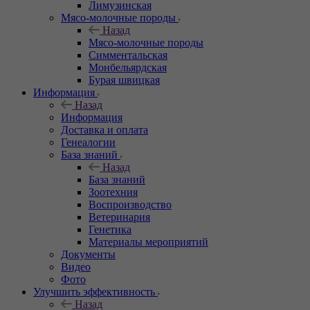
Лимузинская
Мясо-молочные породы
Назад
Мясо-молочные породы
Симментальская
Монбельярдская
Бурая швицкая
Информация
Назад
Информация
Доставка и оплата
Генеалогии
База знаний
Назад
База знаний
Зоотехния
Воспроизводство
Ветеринария
Генетика
Материалы мероприятий
Документы
Видео
Фото
Улучшить эффективность
Назад