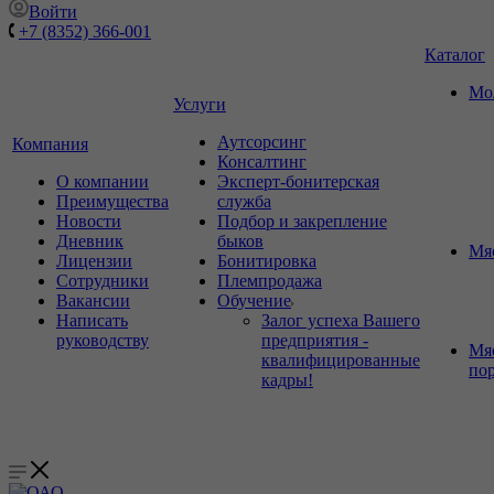
Войти
+7 (8352) 366-001
Каталог
Мо
Услуги
Аутсорсинг
Компания
Консалтинг
О компании
Эксперт-бонитерская
Преимущества
служба
Новости
Подбор и закрепление
Дневник
быков
Мя
Лицензии
Бонитировка
Сотрудники
Племпродажа
Вакансии
Обучение
Написать
Залог успеха Вашего
руководству
предприятия -
Мя
квалифицированные
по
кадры!