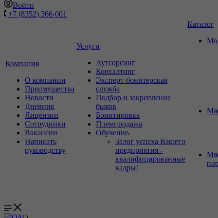
Войти
+7 (8352) 366-001
Каталог
Мо
Услуги
Аутсорсинг
Компания
Консалтинг
О компании
Эксперт-бонитерская
Преимущества
служба
Новости
Подбор и закрепление
Дневник
быков
Мя
Лицензии
Бонитировка
Сотрудники
Племпродажа
Вакансии
Обучение
Написать
Залог успеха Вашего
руководству
предприятия -
Мя
квалифицированные
по
кадры!