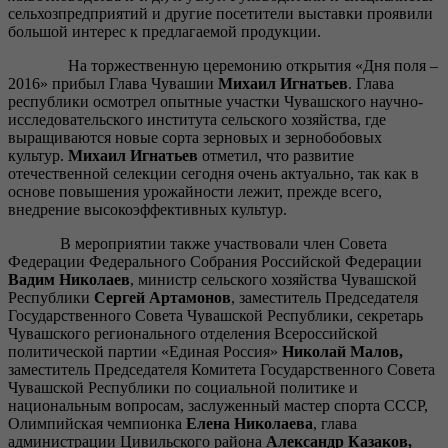
сельхозпредприятий и другие посетители выставки проявили
большой интерес к предлагаемой продукции.
На торжественную церемонию открытия «Дня поля –
2016» прибыл Глава Чувашии
Михаил Игнатьев
. Глава
республики осмотрел опытные участки Чувашского научно-
исследовательского института сельского хозяйства, где
выращиваются новые сорта зерновых и зернобобовых
культур.
Михаил Игнатьев
отметил, что развитие
отечественной селекции сегодня очень актуально, так как в
основе повышения урожайности лежит, прежде всего,
внедрение высокоэффективных культур.
В мероприятии также участвовали член Совета
Федерации Федерального Собрания Российской Федерации
Вадим Николаев
, министр сельского хозяйства Чувашской
Республики
Сергей Артамонов
, заместитель Председателя
Государственного Совета Чувашской Республики, секретарь
Чувашского регионального отделения Всероссийской
политической партии «Единая Россия»
Николай Малов
,
заместитель Председателя Комитета Государственного Совета
Чувашской Республики по социальной политике и
национальным вопросам, заслуженный мастер спорта СССР,
Олимпийская чемпионка
Елена Николаева
, глава
администрации Цивильского района
Александр Казаков
,