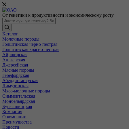
От генетики к продуктивности и экономическому росту
Каталог
Молочные породы
Голштинская черно-пестрая
Голштинская красно-пестрая
Айрширская
Англерская
Джерсейская
Мясные породы
Герефордская
Абердин-ангуская
Лимузинская
Мясо-молочные породы
Симментальская
Монбельярдская
Бурая швицкая
Компания
О компании
Преимущества
Новости