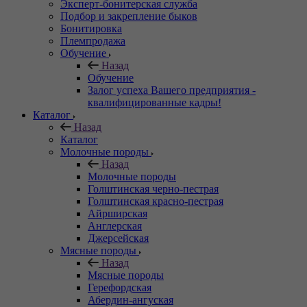
Эксперт-бонитерская служба
Подбор и закрепление быков
Бонитировка
Племпродажа
Обучение
Назад
Обучение
Залог успеха Вашего предприятия -
квалифицированные кадры!
Каталог
Назад
Каталог
Молочные породы
Назад
Молочные породы
Голштинская черно-пестрая
Голштинская красно-пестрая
Айрширская
Англерская
Джерсейская
Мясные породы
Назад
Мясные породы
Герефордская
Абердин-ангуская