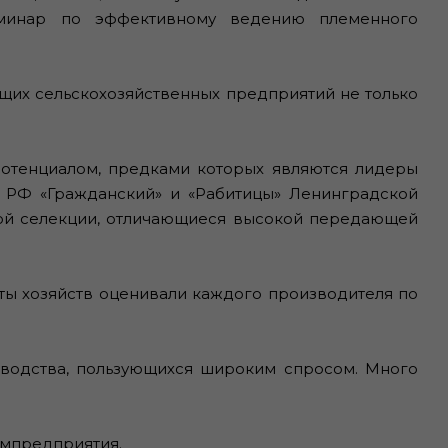
еминар по эффективному ведению племенного
их сельскохозяйственных предприятий не только
тенциалом, предками которых являются лидеры
 РФ «Гражданский» и «Рабитицы» Ленинградской
жной селекции, отличающиеся высокой передающей
сты хозяйств оценивали каждого производителя по
водства, пользующихся широким спросом. Много
емпредприятия.