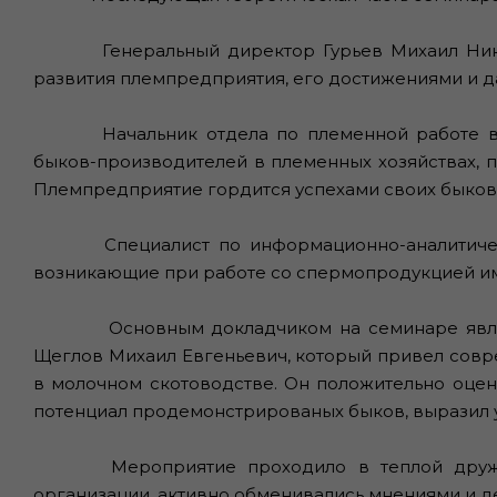
Генеральный директор Гурьев Михаил Нико
развития племпредприятия, его достижениями и 
Начальник отдела по племенной работе в 
быков-производителей в племенных хозяйствах, п
Племпредприятие гордится успехами своих быков
Специалист по информационно-аналитическ
возникающие при работе со спермопродукцией и
Основным докладчиком на семинаре явля
Щеглов Михаил Евгеньевич, который привел совр
в молочном скотоводстве. Он положительно оцен
потенциал продемонстрированых быков, выразил у
Мероприятие проходило в теплой дружес
организации, активно обменивались мнениями и д