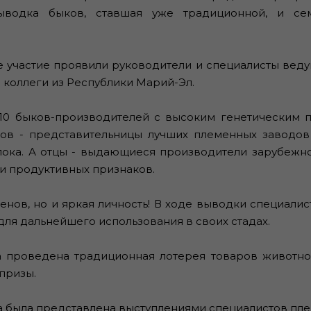
выводка быков, ставшая уже традиционной, и с
частие проявили руководители и специалисты ведущ
 коллеги из Республики Марий-Эл.
быков-производителей с высоким генетическим по
ков - представительницы лучших племенных заводов
 молока. А отцы - выдающиеся производители зарубе
и продуктивных признаков.
енов, но и яркая личность! В ходе выводки специали
ля дальнейшего использования в своих стадах.
проведена традиционная лотерея товаров животно
призы.
 была представлена выступлениями специалистов пл