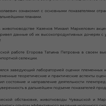
лаевич ознакомил с основными показателями отрас
дальнейшими планами.
животноводстве Казенов Михаил Маркелович акцент
ривел данные об их высокопродуктивных дочерях с уд
!
ой работе Егорова Татьяна Петровна в своем выст
мпортной селекции.
лся заведующий лабораторией оценки племенных 
еменные теоретические и практические аспекты оцен
ил состояние и направление деятельности племпред
веренность в дальнейшем подъеме показателей проду
кой обстановке, животноводы Чувашской и Мари
елились опытом эффективного ведения молочного скот