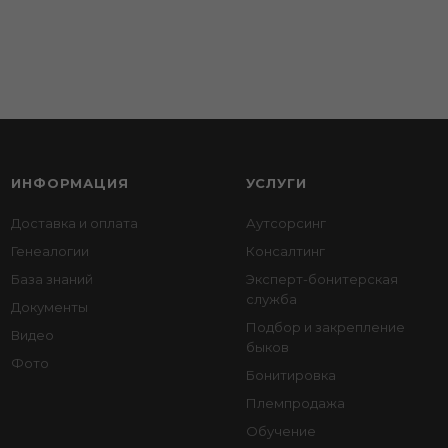
ИНФОРМАЦИЯ
УСЛУГИ
Доставка и оплата
Аутсорсинг
Генеалогии
Консалтинг
База знаний
Эксперт-бонитерская
служба
Документы
Подбор и закрепление
Видео
быков
Фото
Бонитировка
Племпродажа
Обучение