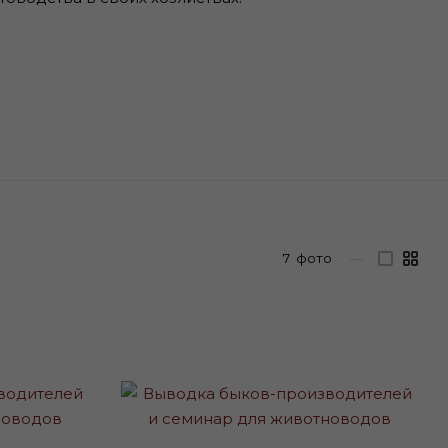
7
фото
—