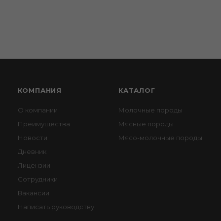
КОМПАНИЯ
КАТАЛОГ
О компании
Молочные породы
Преимущества
Мясные породы
Новости
Мясо-молочные породы
Дневник
Лицензии
Сотрудники
Вакансии
Написать руководству