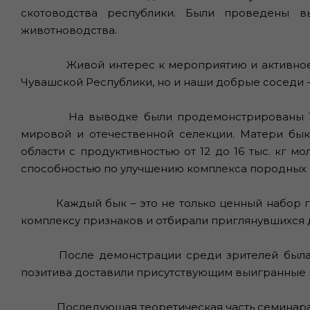
скотоводства республики. Были проведены 
животноводства.
Живой интерес к мероприятию и активное у
Чувашской Республики, но и наши добрые соседи -
На выводке были продемонстрированы 10 
мировой и отечественной селекции. Матери бы
области с продуктивностью от 12 до 16 тыс. кг
способностью по улучшению комплекса породных 
Каждый бык – это не только ценный набор г
комплексу признаков и отбирали приглянувшихся д
После демонстрации среди зрителей была 
позитива доставили присутствующим выигранные 
Последующая теоретическая часть семинара