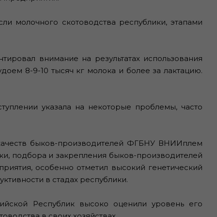
ли молочного скотоводства республики, этапами
ировал внимание на результатах использования
оем 8-9-10 тысяч кг молока и более за лактацию.
уплении указала на некоторые проблемы, часто
качеств быков-производителей ФГБНУ ВНИИплем
ки, подбора и закрепления быков-производителей
приятия, особенно отметил высокий генетический
ктивности в стадах республики.
йской Республик высоко оценили уровень его
оводства в своих хозяйствах.