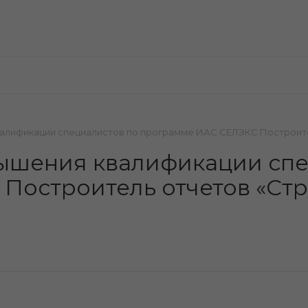
алификации специалистов по программе ИАС СЕЛЭКС Построите
ышения квалификации спе
остроитель отчетов «Стр