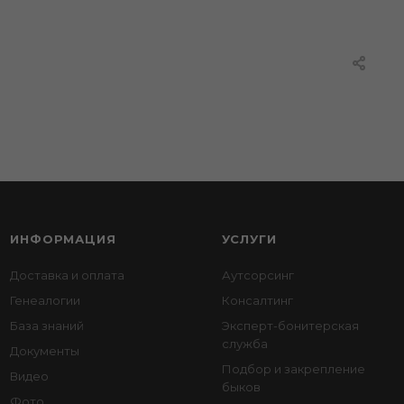
ИНФОРМАЦИЯ
УСЛУГИ
Доставка и оплата
Аутсорсинг
Генеалогии
Консалтинг
База знаний
Эксперт-бонитерская
служба
Документы
Подбор и закрепление
Видео
быков
Фото