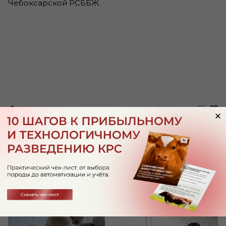
Чебоксарской РСББЖ.
Фотогалерея
5
фото
—
×