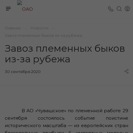
—
—
Главная
Новости
Завоз племенных быков из-за рубежа
Завоз племенных быков
из-за рубежа
30 сентября 2020
В АО «Чувашское» по племенной работе 29
сентября состоялось событие поистине
исторического масштаба — из европейских стран
благополучно прибыли 6 импортных молодых