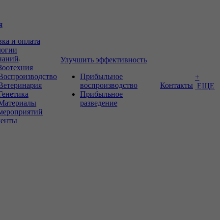
я
вка и оплата
логии
знаний
Улучшить эффективность
Зоотехния
Воспроизводство
Прибыльное
+
Ветеринария
воспроизводство
Контакты
ЕЩЕ
Генетика
Прибыльное
Материалы
разведение
мероприятий
енты