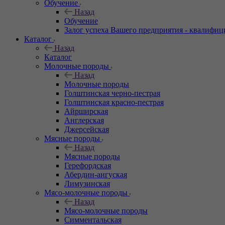
Обучение
Назад
Обучение
Залог успеха Вашего предприятия - квалифи
Каталог
Назад
Каталог
Молочные породы
Назад
Молочные породы
Голштинская черно-пестрая
Голштинская красно-пестрая
Айрширская
Англерская
Джерсейская
Мясные породы
Назад
Мясные породы
Герефордская
Абердин-ангуская
Лимузинская
Мясо-молочные породы
Назад
Мясо-молочные породы
Симментальская