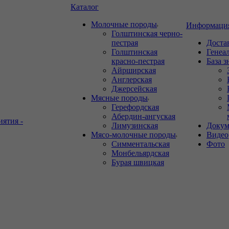
Каталог
Молочные породы
Информаци
Голштинская черно-
пестрая
Доста
Голштинская
Генеа
красно-пестрая
База 
Айрширская
Англерская
Джерсейская
Мясные породы
Герефордская
Абердин-ангуская
иятия -
Лимузинская
Докум
Мясо-молочные породы
Видео
Симментальская
Фото
Монбельярдская
Бурая швицкая