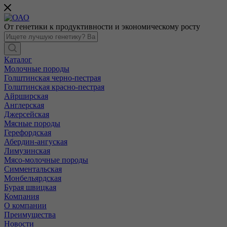
От генетики к продуктивности и экономическому росту
Каталог
Молочные породы
Голштинская черно-пестрая
Голштинская красно-пестрая
Айрширская
Англерская
Джерсейская
Мясные породы
Герефордская
Абердин-ангуская
Лимузинская
Мясо-молочные породы
Симментальская
Монбельярдская
Бурая швицкая
Компания
О компании
Преимущества
Новости