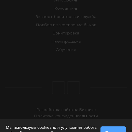
Аутсорсинг
Консалтинг
Эксперт-бонитерская служба
Подбор и закрепление быков
Бонитировка
Племпродажа
Обучение
Разработка сайта на Битрикс
Политика конфиденциальности
2026 © АО "Чувашское" по племенной работе
Мы используем cookies для улучшения работы