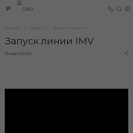
—
—
Главная
Видео
Запуск линии IMV
Запуск линии IMV
21 марта 2023