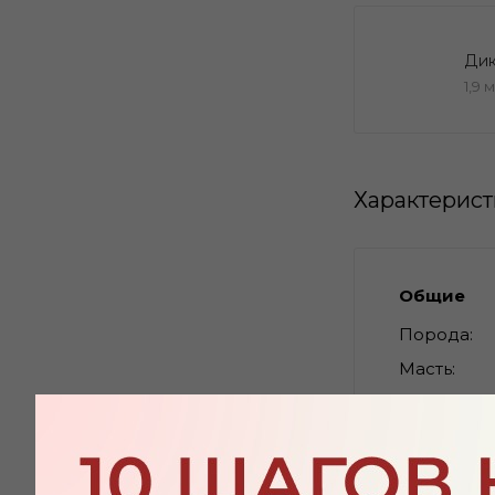
Дик
1,9 
Характерис
Общие
Порода
Масть
Линия
Ветвь
Дата рожд