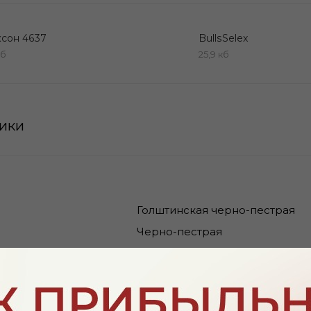
сон 4637
BullsSelex
мб
25,9 кб
тики
Голштинская черно-пестрая
Черно-пестрая
Вис Бэк Айдиал
С.Хавн Традишн
ения
12.07.2014