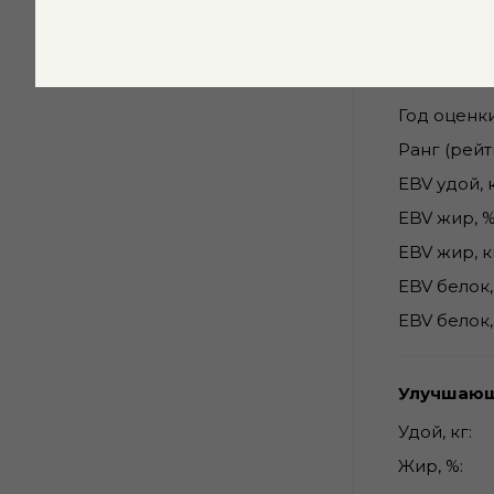
Продукти
Племенная
Год оценк
Ранг (рейт
EBV удой, 
EBV жир, 
EBV жир, к
EBV белок,
EBV белок,
Улучшающ
Удой, кг
Жир, %