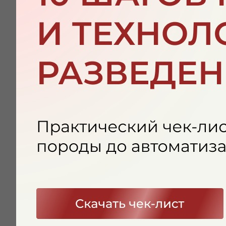
Страна пр
Группа кр
Каппа-каз
Генетическ
Родослов
Отец
Мать
Продуктив
ОО
МО
Продукти
ОМ
ММ