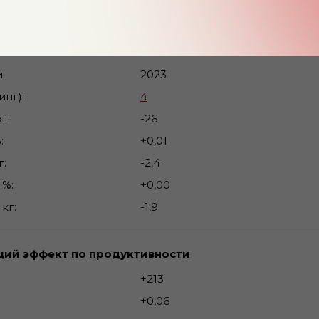
вность ММ
2л. - 11376кг - 3,80% - 3,06%
 ценность по потомству методом BLUP
и
2023
инг)
4
кг
-26
%
+0,01
г
-2,4
 %
+0,00
 кг
-1,9
ий эффект по продуктивности
+213
+0,06