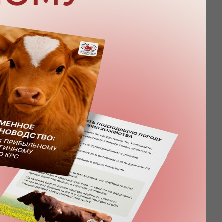
P12G11EH11Z