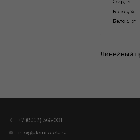
Жир, кг
Белок, %
Белок, кг
Линейный п
+7 (8352) 366-001
info@plemrabota.ru