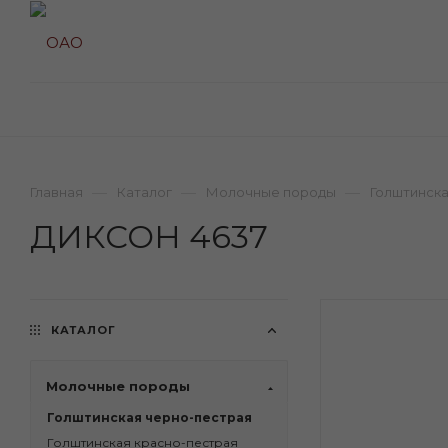
—
—
—
Главная
Каталог
Молочные породы
Голштинска
ДИКСОН 4637
КАТАЛОГ
Молочные породы
Голштинская черно-пестрая
Голштинская красно-пестрая