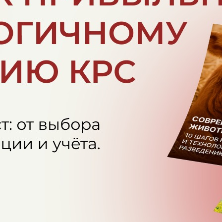
оисхождения
Россия
ови
A1±A2G3I2±O4A11D1E12G11±J12Q1
еин
АА
ая аттестация
TL TV
ная
Миксер 11313
Дикса 2612
ность Матери
2л. - 13094кг - 3,81% - 3,28%
К.Ф.Дорси 0139005002
Мексине 62784081
вность МО
1л. - 14320кг - 4,30% - 3,40%
Тибет 449/0368104499
Дикса 3778