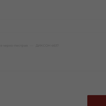
—
я черно-пестрая
ДИКСОН 4637