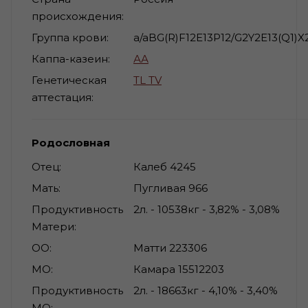
происхождения
Группа крови
a/aBG(R)F12E13P12/G2Y2E13(Q1)X2
Каппа-казеин
АА
Генетическая
TL TV
аттестация
Родословная
Отец
Калеб 4245
Мать
Пугливая 966
Продуктивность
2л. - 10538кг - 3,82% - 3,08%
Матери
ОО
Матти 223306
МО
Камара 15512203
Продуктивность
2л. - 18663кг - 4,10% - 3,40%
МО