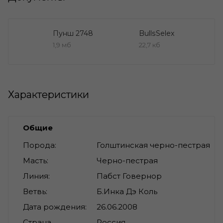
Пунш 2748
BullsSelex
1,9 мб
22,7 кб
Характеристики
Общие
Порода
Голштинская черно-пестрая
Масть
Черно-пестрая
Линия
Пабст Говернор
Ветвь
Б.Инка Дэ Коль
Дата рождения
26.06.2008
Страна
Россия