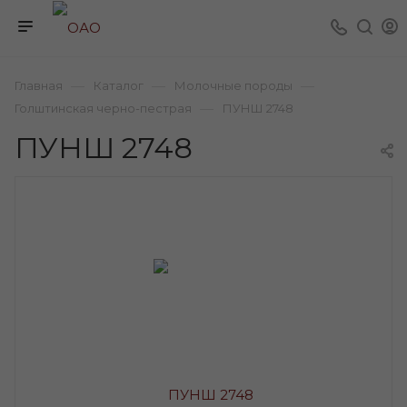
—
—
—
Главная
Каталог
Молочные породы
—
Голштинская черно-пестрая
ПУНШ 2748
ПУНШ 2748