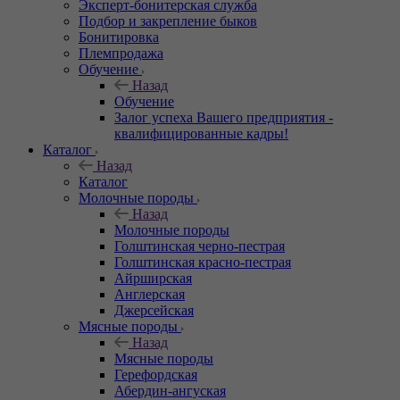
Эксперт-бонитерская служба
Подбор и закрепление быков
Бонитировка
Племпродажа
Обучение
Назад
Обучение
Залог успеха Вашего предприятия -
квалифицированные кадры!
Каталог
Назад
Каталог
Молочные породы
Назад
Молочные породы
Голштинская черно-пестрая
Голштинская красно-пестрая
Айрширская
Англерская
Джерсейская
Мясные породы
Назад
Мясные породы
Герефордская
Абердин-ангуская