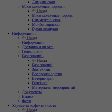
Лимузинская
Мясо-молочные породы
Назад
Мясо-молочные породы
Симментальская
Монбельярдская
Бурая швицкая
Информация
Назад
Информация
Доставка и оплата
Генеалогии
База знаний
Назад
База знаний
Зоотехния
Воспроизводство
Ветеринария
Генетика
Материалы мероприятий
Документы
Видео
Фото
Улучшить эффективность
Назад