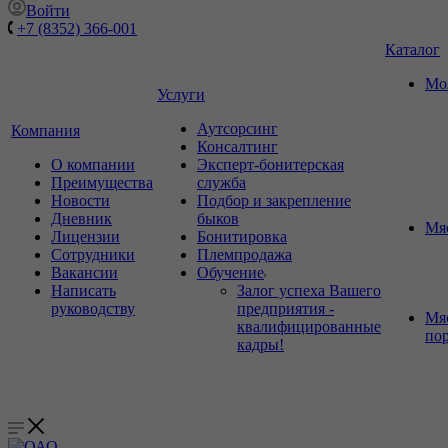
Войти
+7 (8352) 366-001
Каталог
Мо
Услуги
Аутсорсинг
Компания
Консалтинг
О компании
Эксперт-бонитерская
Преимущества
служба
Новости
Подбор и закрепление
Дневник
быков
Мя
Лицензии
Бонитировка
Сотрудники
Племпродажа
Вакансии
Обучение
Написать
Залог успеха Вашего
руководству
предприятия -
Мя
квалифицированные
по
кадры!