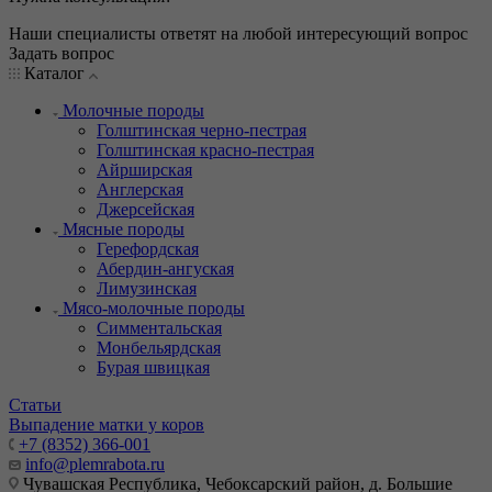
Наши специалисты ответят на любой интересующий вопрос
Задать вопрос
Каталог
Молочные породы
Голштинская черно-пестрая
Голштинская красно-пестрая
Айрширская
Англерская
Джерсейская
Мясные породы
Герефордская
Абердин-ангуская
Лимузинская
Мясо-молочные породы
Симментальская
Монбельярдская
Бурая швицкая
Статьи
Выпадение матки у коров
+7 (8352) 366-001
info@plemrabota.ru
Чувашская Республика, Чебоксарский район, д. Большие