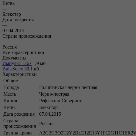
Ветвь
—
Блекстар
Дата рождения
—
07.04.2015
Страна происхождения
—
Россия
Все характеристики
Документы
Импульс 1267
1,9 мб
BullsSelex
30,1 кб
Характеристики
Общие
Порода
Голштинская черно-пестрая
Масть
Черно-пестрая
Линия
Рефлекшн Соверинг
Ветвь
Блекстар
Дата рождения
07.04.2015
Страна
Россия
происхождения
Группа крови
A2G2G3O2T2Y2B±E12E13Y1P12G11C1ER2