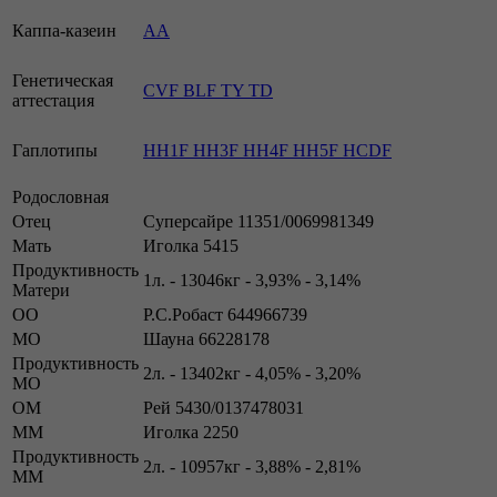
Каппа-казеин
АА
Генетическая
CVF BLF TY TD
аттестация
Гаплотипы
HH1F HH3F HH4F HH5F HCDF
Родословная
Отец
Суперсайре 11351/0069981349
Мать
Иголка 5415
Продуктивность
1л. - 13046кг - 3,93% - 3,14%
Матери
ОО
Р.С.Робаст 644966739
МО
Шауна 66228178
Продуктивность
2л. - 13402кг - 4,05% - 3,20%
МО
ОМ
Рей 5430/0137478031
ММ
Иголка 2250
Продуктивность
2л. - 10957кг - 3,88% - 2,81%
ММ