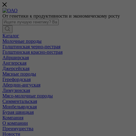
От генетики к продуктивности и экономическому росту
Каталог
Молочные породы
Голштинская черно-пестрая
Голштинская красно-пестрая
Айрширская
Англерская
Джерсейская
Мясные породы
Герефордская
Абердин-ангуская
Лимузинская
Мясо-молочные породы
Симментальская
Монбельярдская
Бурая швицкая
Компания
О компании
Преимущества
Новости