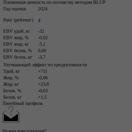
Племенная ценность по потомству методом BLUP
Год оценки
2024
Ранг (рейтинг)
4
EBV удой, кг
-32
EBV жир, %
-0,02
EBV жир, кг
-5,1
EBV белок, %
0,00
EBV белок, кг
-3,7
Улучшающий эффект по продуктивности
Удой, кг
+711
Жир, %
-0,06
Жир, кг
+23,8
Белок, %
-0,03
Белок, кг
+1,5
Линейный профиль
Нужна консультация?