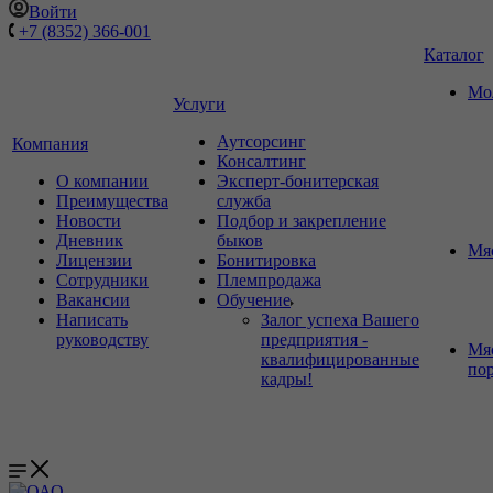
Войти
+7 (8352) 366-001
Каталог
Мо
Услуги
Аутсорсинг
Компания
Консалтинг
О компании
Эксперт-бонитерская
Преимущества
служба
Новости
Подбор и закрепление
Дневник
быков
Мя
Лицензии
Бонитировка
Сотрудники
Племпродажа
Вакансии
Обучение
Написать
Залог успеха Вашего
руководству
предприятия -
Мя
квалифицированные
по
кадры!