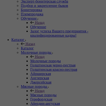
Эксперт-бонитерская служба
Подбор и закрепление быков
Бонитировка
Племпродажа
Обучение
Назад
Обучение
Залог успеха Вашего предприятия -
квалифицированные кадры!
Каталог
Назад
Каталог
Молочные породы
Назад
Молочные породы
Голштинская черно-пестрая
Голштинская красно-пестрая
Айрширская
Англерская
Джерсейская
Мясные породы
Назад
Мясные породы
Герефордская
Абердин-ангуская