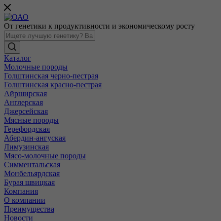
От генетики к продуктивности и экономическому росту
Каталог
Молочные породы
Голштинская черно-пестрая
Голштинская красно-пестрая
Айрширская
Англерская
Джерсейская
Мясные породы
Герефордская
Абердин-ангуская
Лимузинская
Мясо-молочные породы
Симментальская
Монбельярдская
Бурая швицкая
Компания
О компании
Преимущества
Новости