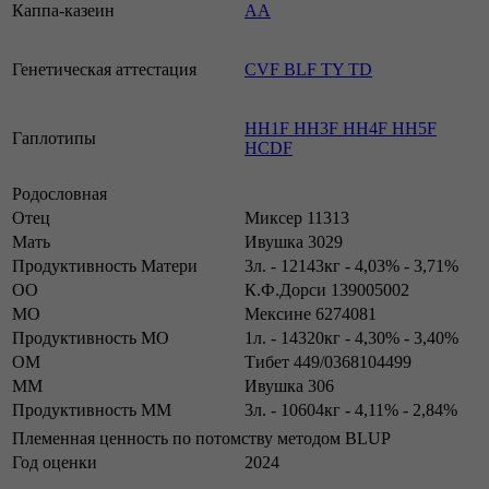
Каппа-казеин
АА
Генетическая аттестация
CVF BLF TY TD
HH1F HH3F HH4F HH5F
Гаплотипы
HCDF
Родословная
Отец
Миксер 11313
Мать
Ивушка 3029
Продуктивность Матери
3л. - 12143кг - 4,03% - 3,71%
ОО
К.Ф.Дорси 139005002
МО
Мексине 6274081
Продуктивность МО
1л. - 14320кг - 4,30% - 3,40%
ОМ
Тибет 449/0368104499
ММ
Ивушка 306
Продуктивность ММ
3л. - 10604кг - 4,11% - 2,84%
Племенная ценность по потомству методом BLUP
Год оценки
2024