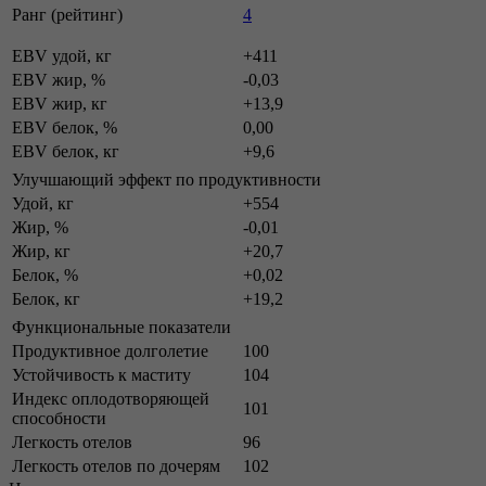
Ранг (рейтинг)
4
EBV удой, кг
+411
EBV жир, %
-0,03
EBV жир, кг
+13,9
EBV белок, %
0,00
EBV белок, кг
+9,6
Улучшающий эффект по продуктивности
Удой, кг
+554
Жир, %
-0,01
Жир, кг
+20,7
Белок, %
+0,02
Белок, кг
+19,2
Функциональные показатели
Продуктивное долголетие
100
Устойчивость к маститу
104
Индекс оплодотворяющей
101
способности
Легкость отелов
96
Легкость отелов по дочерям
102