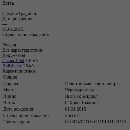
Ветвь
—
С.Хавн Традишн
Дата рождения
—
01.01.2015
Страна происхождения
—
Россия
Все характеристики
Документы
Изюм 1044
1,9 мб
BullsSelex
26 кб
Характеристики
Общие
Порода
Голштинская черно-пестрая
Масть
Черно-пестрая
Линия
Вис Бэк Айдиал
Ветвь
С.Хавн Традишн
Дата рождения
01.01.2015
Страна происхождения
Россия
Группа крови
G3|2O4Y2D1±G11ELH1±H11Z