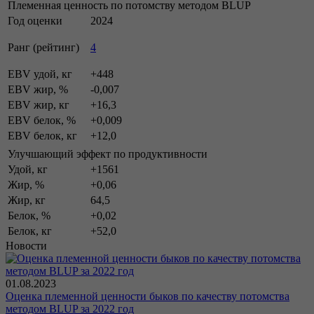
Племенная ценность по потомству методом BLUP
Год оценки
2024
Ранг (рейтинг)
4
EBV удой, кг
+448
EBV жир, %
-0,007
EBV жир, кг
+16,3
EBV белок, %
+0,009
EBV белок, кг
+12,0
Улучшающий эффект по продуктивности
Удой, кг
+1561
Жир, %
+0,06
Жир, кг
64,5
Белок, %
+0,02
Белок, кг
+52,0
Новости
01.08.2023
Оценка племенной ценности быков по качеству потомства
методом BLUP за 2022 год