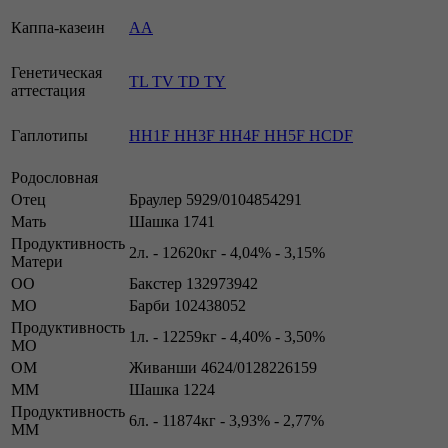
Каппа-казеин
АА
Генетическая
TL TV TD TY
аттестация
Гаплотипы
HH1F HH3F HH4F HH5F HCDF
Родословная
Отец
Браулер 5929/0104854291
Мать
Шашка 1741
Продуктивность
2л. - 12620кг - 4,04% - 3,15%
Матери
ОО
Бакстер 132973942
МО
Барби 102438052
Продуктивность
1л. - 12259кг - 4,40% - 3,50%
МО
ОМ
Живанши 4624/0128226159
ММ
Шашка 1224
Продуктивность
6л. - 11874кг - 3,93% - 2,77%
ММ