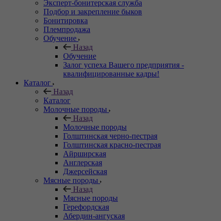
Эксперт-бонитерская служба
Подбор и закрепление быков
Бонитировка
Племпродажа
Обучение
Назад
Обучение
Залог успеха Вашего предприятия -
квалифицированные кадры!
Каталог
Назад
Каталог
Молочные породы
Назад
Молочные породы
Голштинская черно-пестрая
Голштинская красно-пестрая
Айрширская
Англерская
Джерсейская
Мясные породы
Назад
Мясные породы
Герефордская
Абердин-ангуская