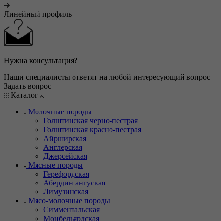
Линейный профиль
Нужна консультация?
Наши специалисты ответят на любой интересующий вопрос
Задать вопрос
Каталог
Молочные породы
Голштинская черно-пестрая
Голштинская красно-пестрая
Айрширская
Англерская
Джерсейская
Мясные породы
Герефордская
Абердин-ангуская
Лимузинская
Мясо-молочные породы
Симментальская
Монбельярдская