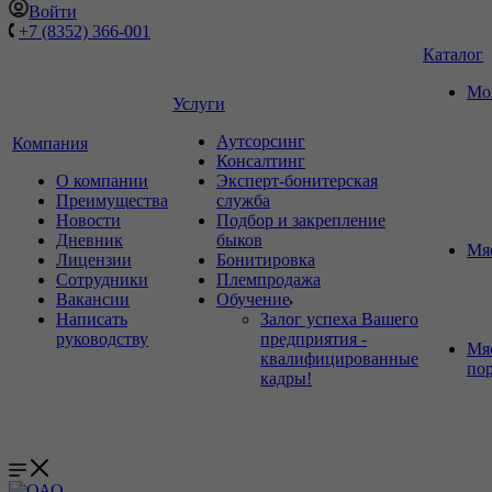
Войти
+7 (8352) 366-001
Каталог
Мо
Услуги
Аутсорсинг
Компания
Консалтинг
О компании
Эксперт-бонитерская
Преимущества
служба
Новости
Подбор и закрепление
Дневник
быков
Мя
Лицензии
Бонитировка
Сотрудники
Племпродажа
Вакансии
Обучение
Написать
Залог успеха Вашего
руководству
предприятия -
Мя
квалифицированные
по
кадры!