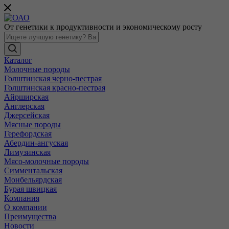
От генетики к продуктивности и экономическому росту
Каталог
Молочные породы
Голштинская черно-пестрая
Голштинская красно-пестрая
Айрширская
Англерская
Джерсейская
Мясные породы
Герефордская
Абердин-ангуская
Лимузинская
Мясо-молочные породы
Симментальская
Монбельярдская
Бурая швицкая
Компания
О компании
Преимущества
Новости