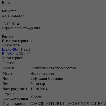
Ветвь
—
Блекстар
Дата рождения
—
13.10.2014
Страна происхождения
—
Россия
Все характеристики
Документы
Шанс 4854
1,9 мб
BullsSelex
26,4 кб
Характеристики
Общие
Порода
Голштинская черно-пестрая
Масть
Черно-пестрая
Линия
Рефлекшн Соверинг
Ветвь
Блекстар
Дата рождения
13.10.2014
Страна
Россия
происхождения
Группа крови
G2±G3|1|2O4Y2B1D1J2±O1Q1Y1P12G11EFL