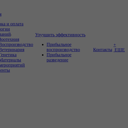
я
вка и оплата
логии
знаний
Улучшить эффективность
Зоотехния
Воспроизводство
Прибыльное
+
Ветеринария
воспроизводство
Контакты
ЕЩЕ
Генетика
Прибыльное
Материалы
разведение
мероприятий
енты