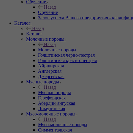
Обучение
Назад
Обучение
Залог успеха Вашего предприятия - квалифи
Каталог
Назад
Каталог
Молочные породы
Назад
Молочные породы
Голштинская черно-пестрая
Голштинская красно-пестрая
Айрширская
Англерская
Джерсейская
Мясные породы
Назад
Мясные породы
Герефордская
Абердин-ангуская
Лимузинская
Мясо-молочные породы
Назад
Мясо-молочные породы
Симментальская