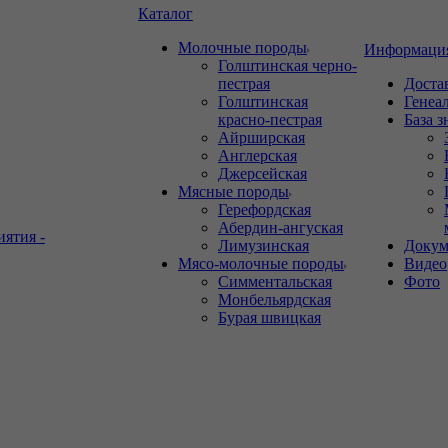
Каталог
Молочные породы
Информаци
Голштинская черно-
пестрая
Доста
Голштинская
Генеа
красно-пестрая
База 
Айрширская
Англерская
Джерсейская
Мясные породы
Герефордская
Абердин-ангуская
иятия -
Лимузинская
Докум
Мясо-молочные породы
Видео
Симментальская
Фото
Монбельярдская
Бурая швицкая