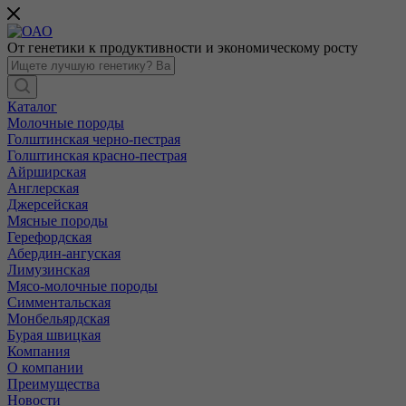
От генетики к продуктивности и экономическому росту
Каталог
Молочные породы
Голштинская черно-пестрая
Голштинская красно-пестрая
Айрширская
Англерская
Джерсейская
Мясные породы
Герефордская
Абердин-ангуская
Лимузинская
Мясо-молочные породы
Симментальская
Монбельярдская
Бурая швицкая
Компания
О компании
Преимущества
Новости