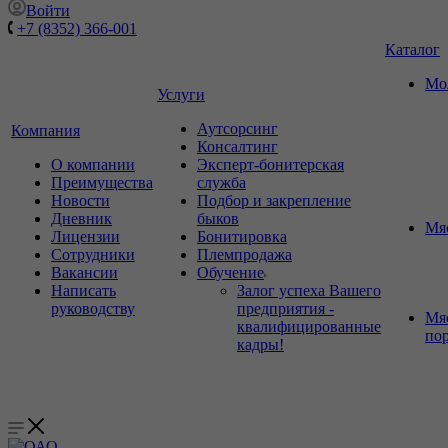
Войти
+7 (8352) 366-001
Каталог
Мо
Услуги
Аутсорсинг
Компания
Консалтинг
О компании
Эксперт-бонитерская
Преимущества
служба
Новости
Подбор и закрепление
Дневник
быков
Мя
Лицензии
Бонитировка
Сотрудники
Племпродажа
Вакансии
Обучение
Написать
Залог успеха Вашего
руководству
предприятия -
Мя
квалифицированные
по
кадры!