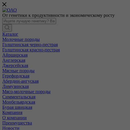
От генетики к продуктивности и экономическому росту
Каталог
Молочные породы
Голштинская черно-пестрая
Голштинская красно-пестрая
Айрширская
Англерская
Джерсейская
Мясные породы
Герефордская
Абердин-ангуская
Лимузинская
Мясо-молочные породы
Симментальская
Монбельярдская
Бурая швицкая
Компания
О компании
Преимущества
Новости