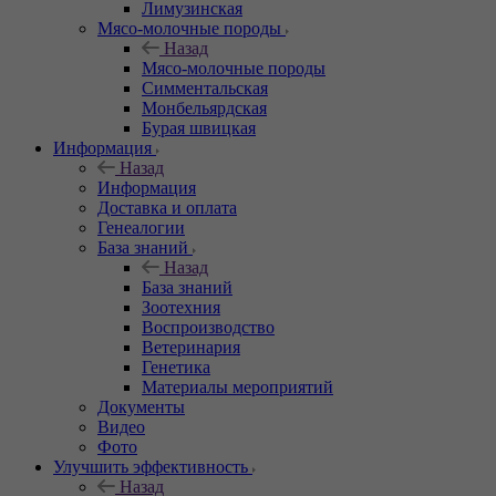
Лимузинская
Мясо-молочные породы
Назад
Мясо-молочные породы
Симментальская
Монбельярдская
Бурая швицкая
Информация
Назад
Информация
Доставка и оплата
Генеалогии
База знаний
Назад
База знаний
Зоотехния
Воспроизводство
Ветеринария
Генетика
Материалы мероприятий
Документы
Видео
Фото
Улучшить эффективность
Назад