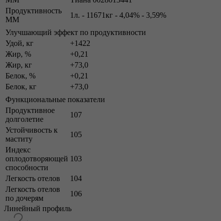
Продуктивность
1л. - 11671кг - 4,04% - 3,59%
ММ
Улучшающий эффект по продуктивности
Удой, кг
+1422
Жир, %
+0,21
Жир, кг
+73,0
Белок, %
+0,21
Белок, кг
+73,0
Функциональные показатели
Продуктивное
107
долголетие
Устойчивость к
105
маститу
Индекс
оплодотворяющей
103
способности
Легкость отелов
104
Легкость отелов
106
по дочерям
Линейный профиль