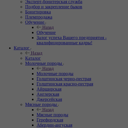
Эксперт-бонитерская служба
Подбор и закрепление быков
Бонитировка
Племпродажа
Обучение
Назад
Обучение
Залог успеха Вашего предприятия -
квалифицированные кадры!
Каталог
Назад
Каталог
Молочные породы
Назад
Молочные породы
Голштинская черно-пестрая
Голштинская красно-пестрая
Айрширская
Англерская
Джерсейская
Мясные породы
Назад
Мясные породы
Герефордская
Абердин-ангуская