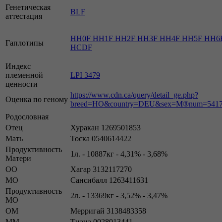
Генетическая
BLF
аттестация
HH0F HH1F HH2F HH3F HH4F HH5F HH6
Гаплотипы
HCDF
Индекс
племенной
LPI 3479
ценности
https://www.cdn.ca/query/detail_ge.php?
Оценка по геному
breed=HO&country=DEU&sex=M®num=5417
Родословная
Отец
Хуракан 1269501853
Мать
Тоска 0540614422
Продуктивность
1л. - 10887кг - 4,31% - 3,68%
Матери
ОО
Хагар 3132117270
МО
Сансибалл 1263411631
Продуктивность
2л. - 13369кг - 3,52% - 3,47%
МО
ОМ
Мерригай 3138483358
ММ
Тиана 0028013441