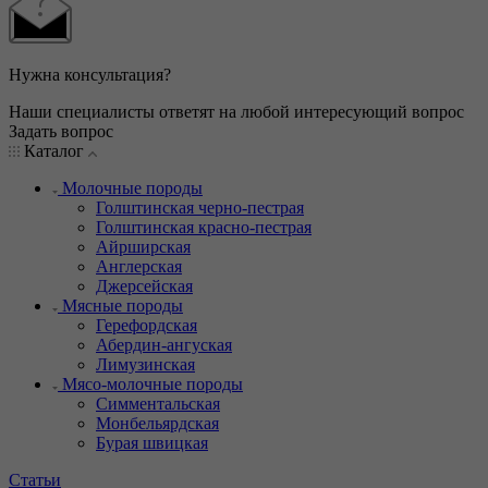
Нужна консультация?
Наши специалисты ответят на любой интересующий вопрос
Задать вопрос
Каталог
Молочные породы
Голштинская черно-пестрая
Голштинская красно-пестрая
Айрширская
Англерская
Джерсейская
Мясные породы
Герефордская
Абердин-ангуская
Лимузинская
Мясо-молочные породы
Симментальская
Монбельярдская
Бурая швицкая
Статьи